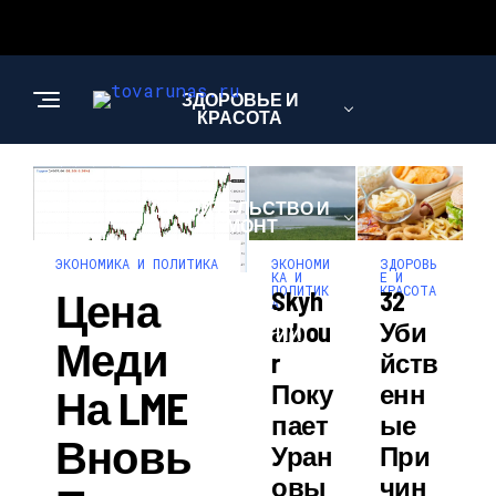
ЗДОРОВЬЕ И
КРАСОТА
СТРОИТЕЛЬСТВО И
РЕМОНТ
ЭКОНОМИ
ЗДОРОВЬ
ЭКОНОМИКА И ПОЛИТИКА
КА И
Е И
ПОЛИТИК
КРАСОТА
Цена
Skyh
32
А
НАУКА И
Arbou
Уби
ТЕХНОЛОГИИ
Меди
R
Йств
Поку
Енн
На LME
Пает
Ые
Вновь
Уран
При
Овы
Чин