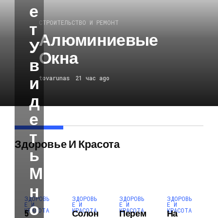
Е
СТРОИТЕЛЬСТВО И РЕМОНТ
Т
Алюминиевые
У
Окна
В
И
tovarunas
21 час ago
Д
Е
Т
Здоровье И Красота
Ь
М
Н
ЗДОРОВЬ
ЗДОРОВЬ
ЗДОРОВЬ
ЗДОРОВЬ
О
Е И
Е И
Е И
Е И
КРАСОТА
КРАСОТА
КРАСОТА
КРАСОТА
5
Солон
Перем
На