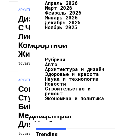
Апрель 2026
Март 2026
АРХИТЕКТУРА И ДИЗАЙН
Февраль 2026
Дизайн Квартир
Январь 2026
Декабрь 2025
С Частным
Ноябрь 2025
Лифтом Для
Комфортной
Жизни
Рубрики
tovarunas
21.02.2026
Авто
Архитектура и дизайн
Здоровье и красота
Наука и технологии
АРХИТЕКТУРА И ДИЗАЙН
Новости
Современные
Строительство и
ремонт
Студенческие
Экономика и политика
Библиотеки И
Медиацентры
Для Учебы
tovarunas
Trending
21.02.2026