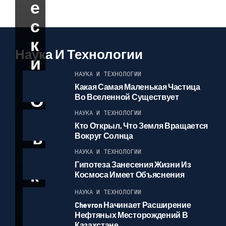
Е
С
К
Наука И Технологии
И
НАУКА И ТЕХНОЛОГИИ
Х
Какая Самая Маленькая Частица
О
Во Вселенной Существует
Б
НАУКА И ТЕХНОЛОГИИ
Кто Открыл, Что Земля Вращается
Ъ
Вокруг Солнца
Е
НАУКА И ТЕХНОЛОГИИ
Гипотеза Занесения Жизни Из
К
Космоса Имеет Объяснения
Т
НАУКА И ТЕХНОЛОГИИ
Chevron Начинает Расширение
О
Нефтяных Месторождений В
Казахстане