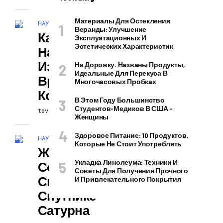
Материалы Для Остекления
НАУКА И ТЕХНОЛОГИИ
Веранды: Улучшение
Как Идет И
Эксплуатационных И
Эстетических Характеристик
Насколько
Изменяется
На Дорожку. Названы Продукты,
Идеальные Для Перекуса В
Время В
Многочасовых Пробках
Космосе
В Этом Году Большинство
Студентов-Медиков В США –
tovarunas
20.02.2026
Женщины
Здоровое Питание: 10 Продуктов,
НАУКА И ТЕХНОЛОГИИ
Которые Не Стоит Употреблять
Жизнь В
Укладка Линолеума: Техники И
Солнечной
Советы Для Получения Прочного
Системе На
И Привлекательного Покрытия
Спутнике
Сатурна