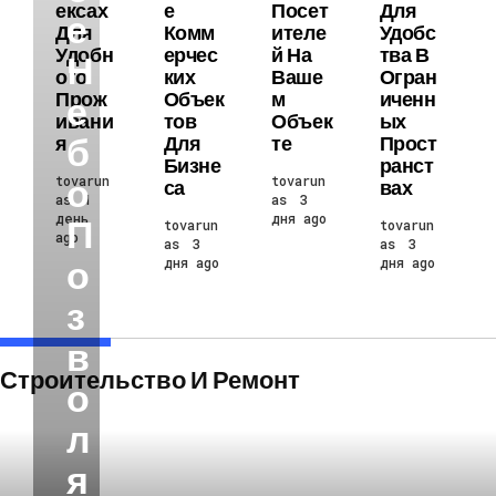
Ексах
Е
Посет
Для
Е
Для
Комм
Ителе
Удобс
Удобн
Ерчес
Й На
Тва В
Н
Ого
Ких
Ваше
Огран
Прож
Объек
М
Иченн
Е
Ивани
Тов
Объек
Ых
Б
Я
Для
Те
Прост
Бизне
Ранст
О
tovarun
tovarun
Са
Вах
as
1
as
3
день
дня ago
П
tovarun
tovarun
ago
as
3
as
3
О
дня ago
дня ago
З
В
Строительство И Ремонт
О
Л
Я