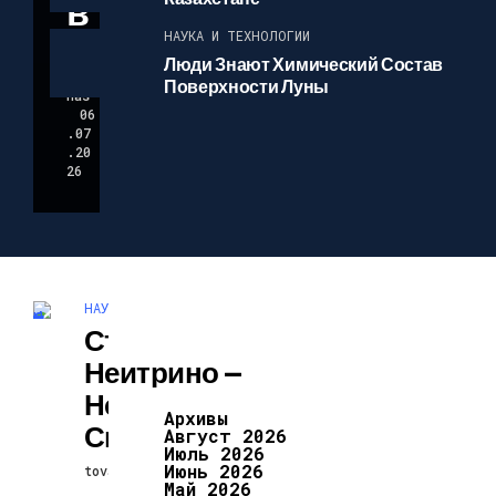
В
НАУКА И ТЕХНОЛОГИИ
tov
Люди Знают Химический Состав
aru
Поверхности Луны
nas
06
.07
.20
26
НАУКА И ТЕХНОЛОГИИ
Стерильные
Нейтрино —
Неразгаданные
Архивы
Свойства
Август 2026
Июль 2026
Июнь 2026
tovarunas
21.02.2026
Май 2026