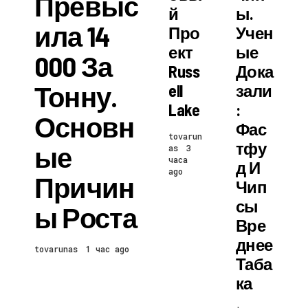
Превыс
Й
Ы.
Ила 14
Про
Учен
Ект
Ые
000 За
Russ
Дока
Тонну.
Ell
Зали
Lake
:
Основн
Фас
tovarun
Тфу
Ые
as
3
часа
Д И
ago
Причин
Чип
Сы
Ы Роста
Вре
Днее
tovarunas
1 час ago
Таба
Ка