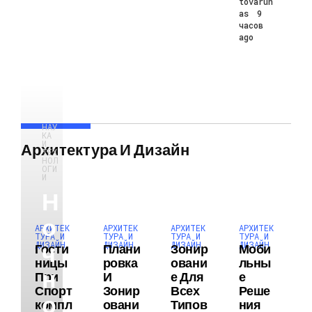
tovarun
as
9
часов
ago
НАУ
КА
И
Архитектура И Дизайн
ТЕХ
НОЛ
ОГИ
И
Н
О
АРХИТЕК
АРХИТЕК
АРХИТЕК
АРХИТЕК
ТУРА И
ТУРА И
ТУРА И
ТУРА И
Ч
ДИЗАЙН
ДИЗАЙН
ДИЗАЙН
ДИЗАЙН
Гости
Плани
Зонир
Моби
Ницы
Ровка
Овани
Льны
Н
При
И
Е Для
Е
Спорт
Зонир
Всех
Реше
О
Компл
Овани
Типов
Ния