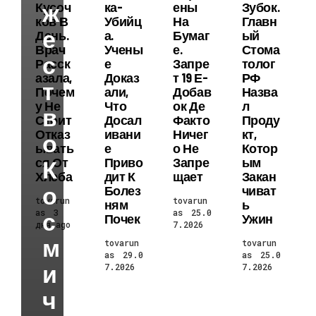
Ж
Кусоч
Ка-
Ены
Зубок.
Ков В
Убийц
На
Главн
Е
День.
А.
Бумаг
Ый
Врач
Учены
Е.
Стома
С
Расск
Е
Запре
Толог
Азала,
Доказ
Т 19 Е-
РФ
Т
Почем
Али,
Добав
Назва
У Не
Что
Ок Де
Л
В
Стоит
Досал
Факто
Проду
Отказ
Ивани
Ничег
Кт,
О
Ывать
Е
О Не
Котор
Ся От
К
Приво
Запре
Ым
Хлеба
Дит К
Щает
Закан
О
Болез
Чиват
tovarun
tovarun
Ням
Ь
as
С
3
as
25.0
Почек
Ужин
дня ago
7.2026
М
tovarun
tovarun
as
29.0
as
25.0
И
7.2026
7.2026
Ч