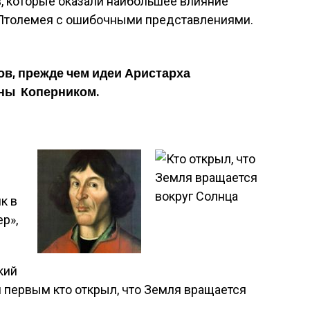
, которые оказали наибольшее влияние
 Птолемея с ошибочными представлениями.
ов, прежде чем идеи Аристарха
ны Коперником.
к в
р»,
кий
 первым кто открыл, что Земля вращается