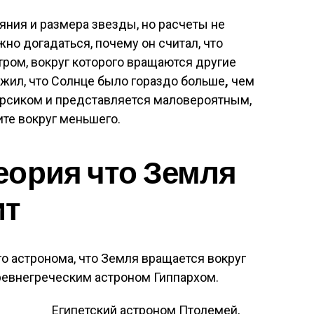
яния и размера звезды, но расчеты не
но догадаться, почему он считал, что
тром, вокруг которого вращаются другие
ожил, что Солнце было гораздо больше
,
чем
ерсиком и представляется маловероятным,
ите вокруг меньшего.
еория что Земля
ит
 астронома, что Земля вращается вокруг
ревнегреческим астроном Гиппархом.
Египетский астроном Птолемей,