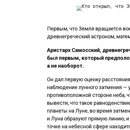
Первым, что Земля вращается во
древнегреческий астроном, математ
Аристарх Самосский, древнегрече
был первым, который предполож
а не наоборот.
Он дал первую оценку расстояния
наблюдение лунного затмения — 
противоположной стороне неба, чт
вывести, что такое равноденствие
планеты на Луне, во время затме
и Луна образуют прямую линию, и
точке на небесной сфере находит