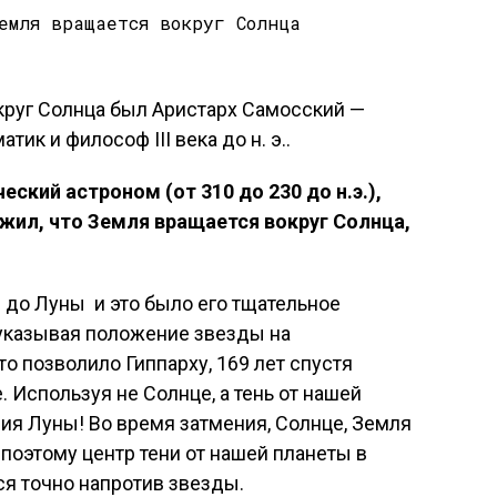
круг Солнца был Аристарх Самосский —
ик и философ III века до н. э..
ский астроном (от 310 до 230 до н.э.),
ил, что Земля вращается вокруг Солнца,
 до Луны и это было его тщательное
указывая положение звезды на
о позволило Гиппарху, 169 лет спустя
. Используя не Солнце, а тень от нашей
ния Луны! Во время затмения, Солнце, Земля
 поэтому центр тени от нашей планеты в
ся точно напротив звезды.