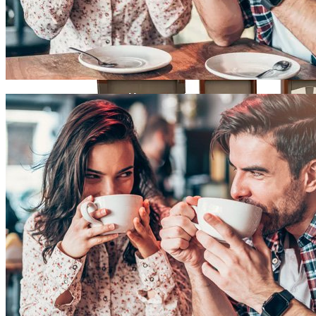
Ремонт Квартир В Современных
Высотках
Chevron Начинает Расширение
Нефтяных Месторождений В
Казахстане
Солонка-Убийца. Ученые Доказали,
Что Досаливание Приводит К
Болезням Почек
Китайские Металлические Входные
Двери