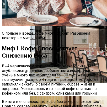
О пользе и вреде кофе много спорят. Разбираем
некоторые мифы о нём.
Миф 1. Кофе Способствует
Снижению Веса
В «Американском журнале клинического питания»
опубликованы данные любопытного исследования.
Учёные много лет наблюдали за 130 тыс. женщин и 22,8
тыс. мужчин: каждые 4 года те проходили медосмотр,
Перемены На Бумаге. Запрет 19 Е-
заполняли анкеты о своём питании, образе жизни и
Добавок Де Факто Ничего Не
здоровье. Учитывалось и то, какой кофе они пьют: с
Запрещает
Элитный Ремонт Коттеджа
кофеином или без, с сахаром, сливками или горький.
В итоге выяснилось, что кофе без сахара снижает вес.
Правда, совсем немного. Ежедневная чашка убирала в