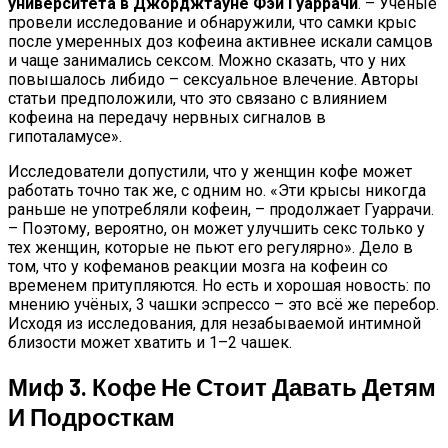
университета в Джорджтауне Фэй Гуаррачи
. – Учёные
провели исследование и обнаружили, что самки крыс
после умеренных доз кофеина активнее искали самцов
и чаще занимались сексом. Можно сказать, что у них
повышалось либидо – сексуальное влечение. Авторы
статьи предположили, что это связано с влиянием
кофеина на передачу нервных сигналов в
гипоталамусе».
Исследователи допустили, что у женщин кофе может
работать точно так же, с одним но. «Эти крысы никогда
раньше не употребляли кофеин, – продолжает Гуаррачи.
– Поэтому, вероятно, он может улучшить секс только у
тех женщин, которые не пьют его регулярно». Дело в
том, что у кофеманов реакции мозга на кофеин со
временем притупляются. Но есть и хорошая новость: по
мнению учёных, 3 чашки эспрессо – это всё же перебор.
Исходя из исследования, для незабываемой интимной
близости может хватить и 1–2 чашек.
Миф 3. Кофе Не Стоит Давать Детям
И Подросткам