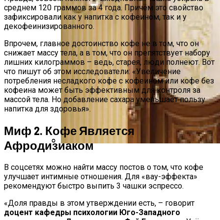
среднем 120 граммов за 4 года. Причём это свойство
зафиксировали как у напитка с кофеином, так и у
декофеинизированного.
Впрочем, главное достоинство кофе не в том, что он
снижает массу тела, а в том, что он препятствует набору
лишних килограммов – ведь, старея, люди полнеют. Вот
что пишут об этом исследователи: «Увеличение
потребления несладкого кофе с кофеином или кофе без
кофеина может быть эффективным для контроля за
массой тела. Но добавление сахара уменьшает пользу
напитка для здоровья».
Миф 2. Кофе Является
Афродизиаком
На Зубок. Главный Стоматолог РФ
Межкомнатные Деревянные Двери
Назвал Продукт, Которым Заканчивать
В соцсетях можно найти массу постов о том, что кофе
Ужин
улучшает интимные отношения. Для «вау-эффекта»
рекомендуют быстро выпить 3 чашки эспрессо.
«Доля правды в этом утверждении есть, – говорит
доцент кафедры психологии Юго-Западного