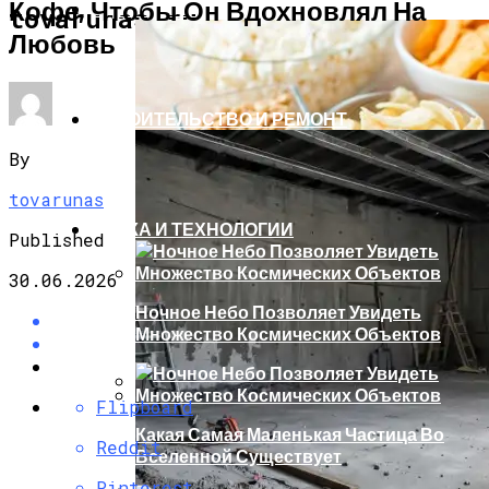
Кофе, Чтобы Он Вдохновлял На
ЗДОРОВЬЕ И КРАСОТА
tovarunas.ru
Любовь
СТРОИТЕЛЬСТВО И РЕМОНТ
By
tovarunas
НАУКА И ТЕХНОЛОГИИ
Published
30.06.2026
Ночное Небо Позволяет Увидеть
Множество Космических Объектов
Flipboard
32 Убийственные Причины. Ученые
Какая Самая Маленькая Частица Во
Доказали: Фастфуд И Чипсы Вреднее
Reddit
Вселенной Существует
Табака
Pinterest