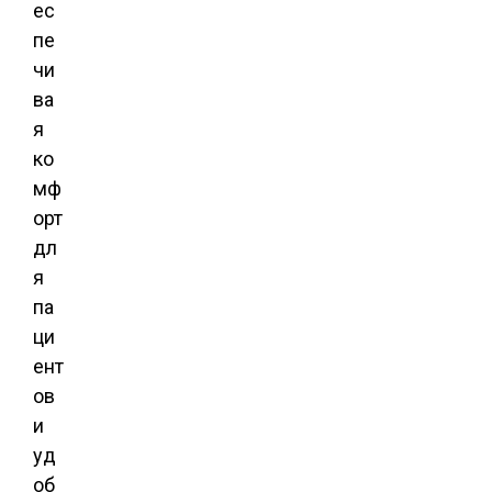
ес
пе
чи
ва
я
ко
мф
орт
дл
я
па
ци
ент
ов
и
уд
об