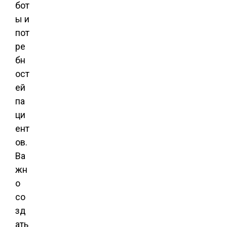
бот
ы и
пот
ре
бн
ост
ей
па
ци
ент
ов.
Ва
жн
о
со
зд
ать