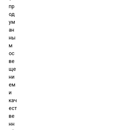
пр
од
ум
ан
ны
м
ос
ве
ще
ни
ем
и
кач
ест
ве
нн