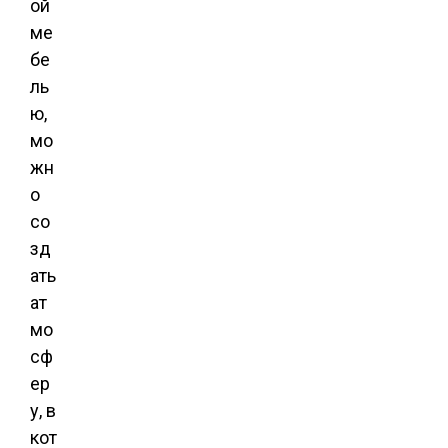
ой
ме
бе
ль
ю,
мо
жн
о
со
зд
ать
ат
мо
сф
ер
у, в
кот