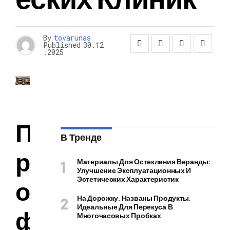
By
tovarunas
Published
30.12
.2025
П
В Тренде
р
Материалы Для Остекления Веранды:
Улучшение Эксплуатационных И
Эстетических Характеристик
о
На Дорожку. Названы Продукты,
Идеальные Для Перекуса В
ф
Многочасовых Пробках