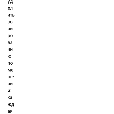
уд
ел
ить
зо
ни
ро
ва
ни
ю
по
ме
ще
ни
й:
ка
жд
ая