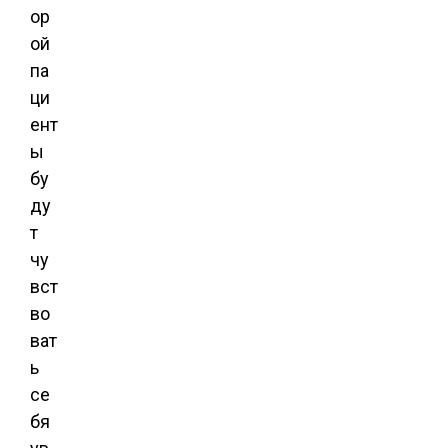
ор
ой
па
ци
ент
ы
бу
ду
т
чу
вст
во
ват
ь
се
бя