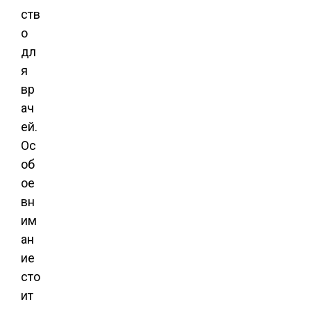
ств
о
дл
я
вр
ач
ей.
Ос
об
ое
вн
им
ан
ие
сто
ит