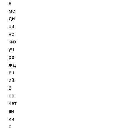
я
ме
ди
ци
нс
ких
уч
ре
жд
ен
ий.
В
со
чет
ан
ии
с