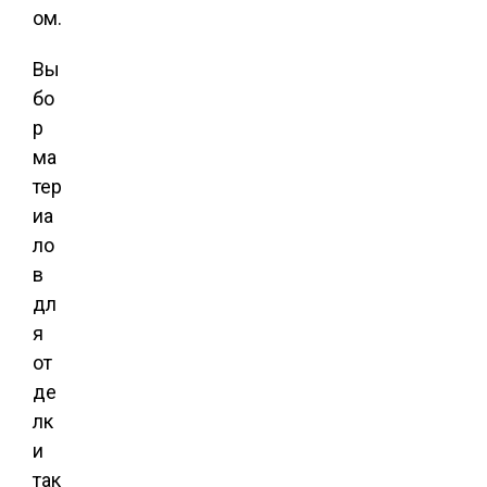
ом.
Вы
бо
р
ма
тер
иа
ло
в
дл
я
от
де
лк
и
так