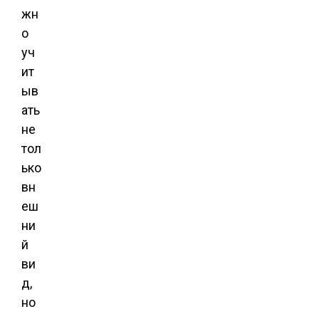
жн
о
уч
ит
ыв
ать
не
тол
ько
вн
еш
ни
й
ви
д,
но