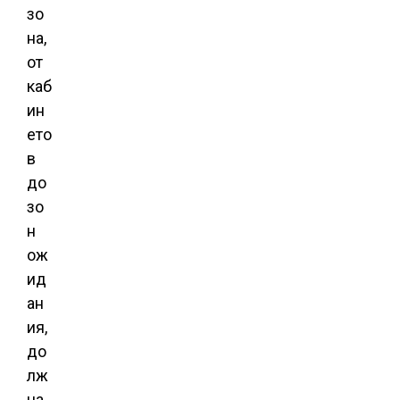
зо
на,
от
каб
ин
ето
в
до
зо
н
ож
ид
ан
ия,
до
лж
на