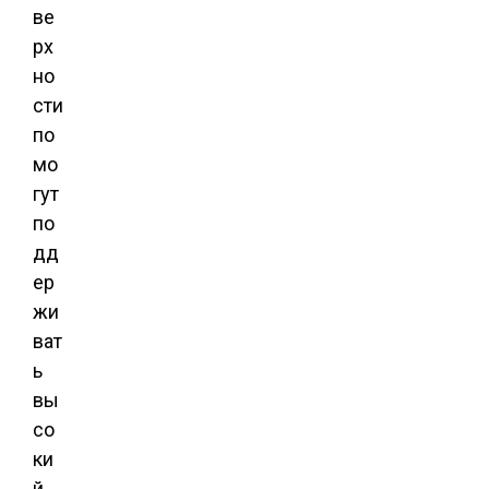
ве
рх
но
сти
по
мо
гут
по
дд
ер
жи
ват
ь
вы
со
ки
й