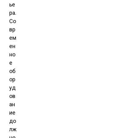
ье
ра.
Со
вр
ем
ен
но
е
об
ор
уд
ов
ан
ие
до
лж
но