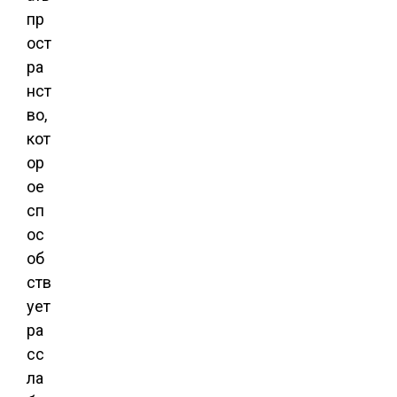
пр
ост
ра
нст
во,
кот
ор
ое
сп
ос
об
ств
ует
ра
сс
ла