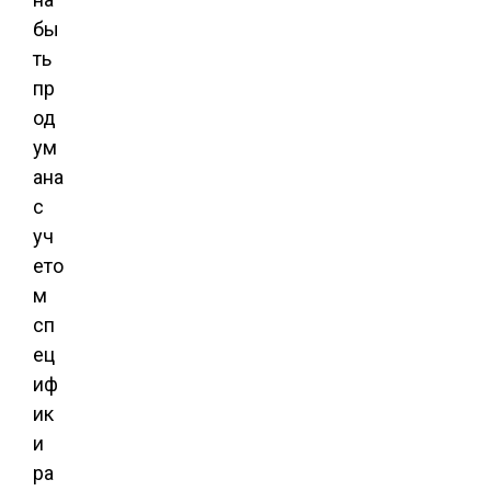
бы
ть
пр
од
ум
ана
с
уч
ето
м
сп
ец
иф
ик
и
ра