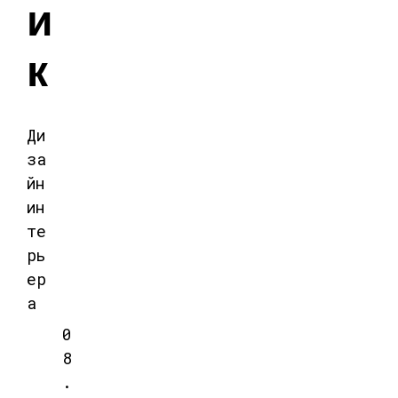
и
к
Ди
за
йн
ин
те
рь
ер
а
0
8
.