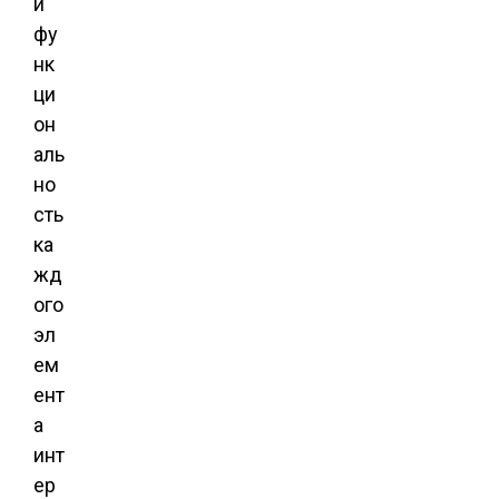
и
фу
нк
ци
он
аль
но
сть
ка
жд
ого
эл
ем
ент
а
инт
ер