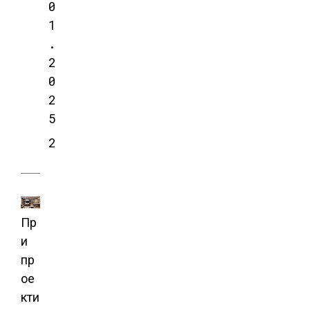
0
1
.
2
0
2
5
2
Пр
и
пр
ое
кти