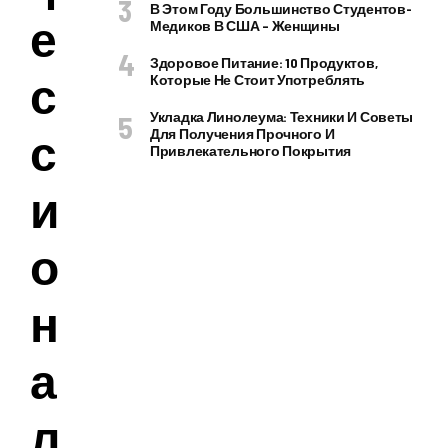
В Этом Году Большинство Студентов-
е
Медиков В США – Женщины
Здоровое Питание: 10 Продуктов,
с
Которые Не Стоит Употреблять
Укладка Линолеума: Техники И Советы
с
Для Получения Прочного И
Привлекательного Покрытия
и
о
н
а
л