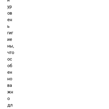
ур
ов
ен
ь
гиг
ие
ны,
что
ос
об
ен
но
ва
жн
о
дл