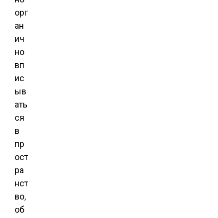
орг
ан
ич
но
вп
ис
ыв
ать
ся
в
пр
ост
ра
нст
во,
об