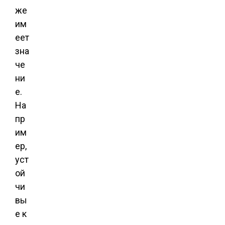
же
им
еет
зна
че
ни
е.
На
пр
им
ер,
уст
ой
чи
вы
е к