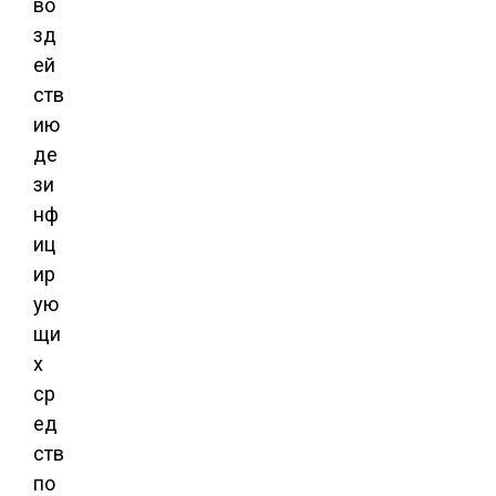
во
зд
ей
ств
ию
де
зи
нф
иц
ир
ую
щи
х
ср
ед
ств
по