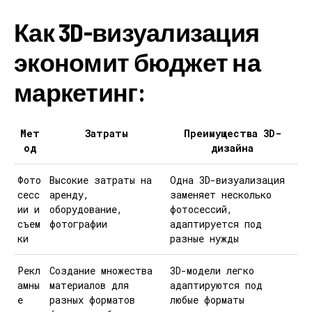
Как 3D-визуализация
экономит бюджет на
маркетинг:
Мет
Затраты
Преимущества 3D-
од
дизайна
Фото
Высокие затраты на
Одна 3D-визуализация
сесс
аренду,
заменяет несколько
ии и
оборудование,
фотосессий,
съем
фотографии
адаптируется под
ки
разные нужды
Рекл
Создание множества
3D-модели легко
амны
материалов для
адаптируются под
е
разных форматов
любые форматы