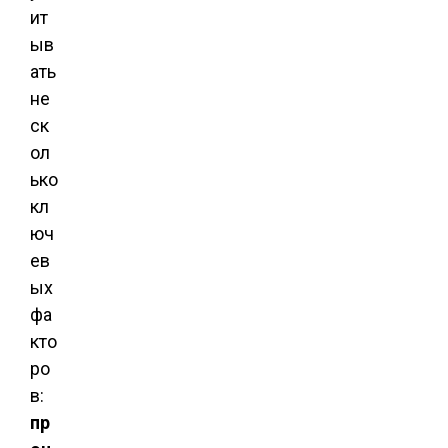
ит
ыв
ать
не
ск
ол
ько
кл
юч
ев
ых
фа
кто
ро
в:
пр