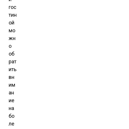
гос
тин
ой
мо
жн
о
об
рат
ить
вн
им
ан
ие
на
бо
ле