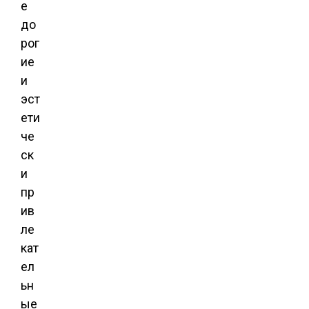
е
до
рог
ие
и
эст
ети
че
ск
и
пр
ив
ле
кат
ел
ьн
ые