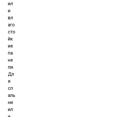
ил
и
вл
аго
сто
йк
ие
па
не
ли.
Дл
я
сп
аль
ни
ил
и