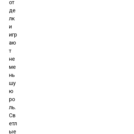
от
де
лк
и
игр
аю
т
не
ме
нь
шу
ю
ро
ль.
Св
етл
ые