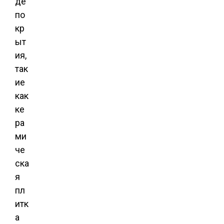
де
по
кр
ыт
ия,
так
ие
как
ке
ра
ми
че
ска
я
пл
итк
а