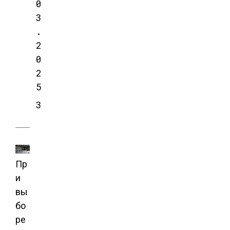
0
3
.
2
0
2
5
3
Пр
и
вы
бо
ре