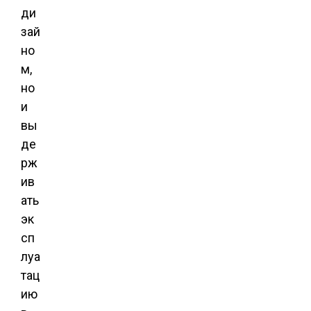
ди
зай
но
м,
но
и
вы
де
рж
ив
ать
эк
сп
луа
тац
ию