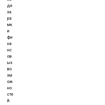
дя
за
ра
мк
и
фи
на
нс
ов
ых
во
зм
ож
но
сте
й.