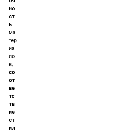
оч
но
ст
ь
ма
тер
иа
ло
в,
со
от
ве
тс
тв
ие
ст
ил