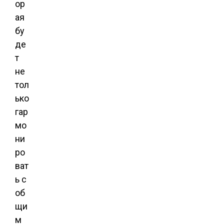
ор
ая
бу
де
т
не
тол
ько
гар
мо
ни
ро
ват
ь с
об
щи
м