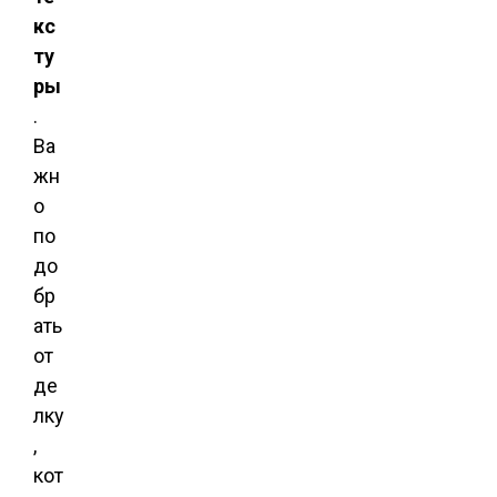
кс
ту
ры
.
Ва
жн
о
по
до
бр
ать
от
де
лку
,
кот