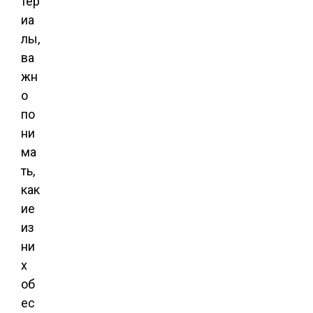
тер
иа
лы,
ва
жн
о
по
ни
ма
ть,
как
ие
из
ни
х
об
ес