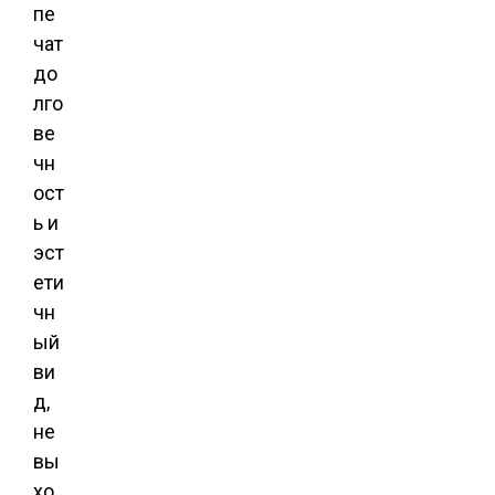
пе
чат
до
лго
ве
чн
ост
ь и
эст
ети
чн
ый
ви
д,
не
вы
хо