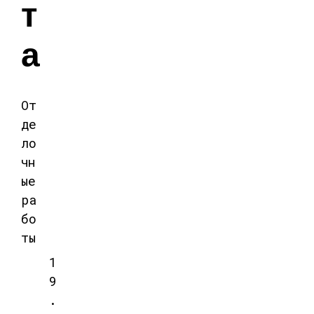
т
а
От
де
ло
чн
ые
ра
бо
ты
1
9
.