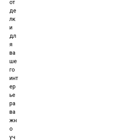
от
де
лк
и
дл
я
ва
ше
го
инт
ер
ье
ра
ва
жн
о
уч