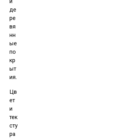
и
де
ре
вя
нн
ые
по
кр
ыт
ия.
Цв
ет
и
тек
сту
ра