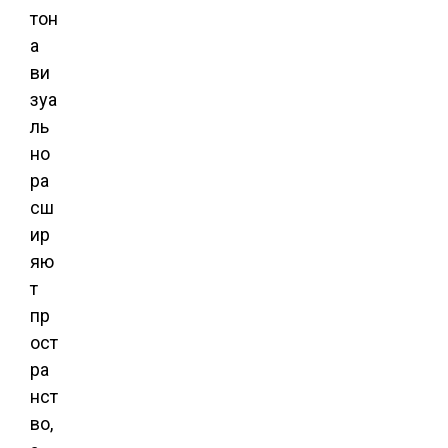
тон
а
ви
зуа
ль
но
ра
сш
ир
яю
т
пр
ост
ра
нст
во,