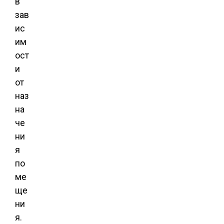
в
зав
ис
им
ост
и
от
наз
на
че
ни
я
по
ме
ще
ни
я.