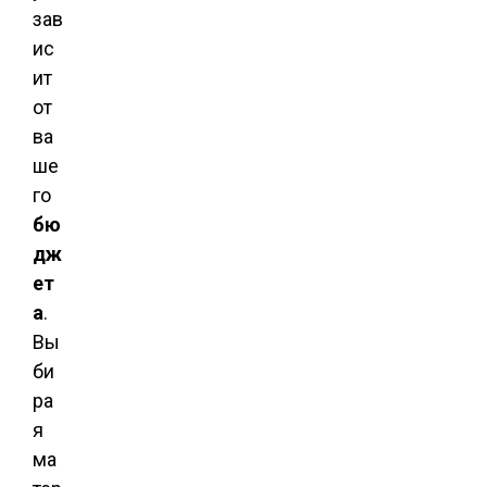
зав
ис
ит
от
ва
ше
го
бю
дж
ет
а
.
Вы
би
ра
я
ма