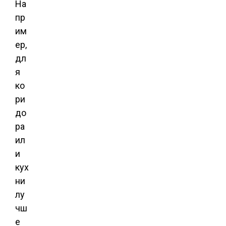
На
пр
им
ер,
дл
я
ко
ри
до
ра
ил
и
кух
ни
лу
чш
е