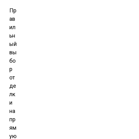
Пр
ав
ил
ьн
ый
вы
бо
р
от
де
лк
и
на
пр
ям
ую