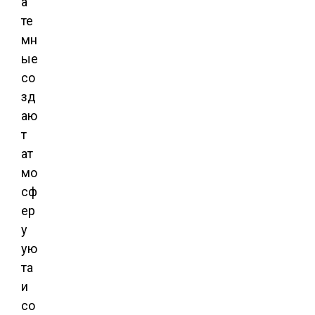
а
те
мн
ые
со
зд
аю
т
ат
мо
сф
ер
у
ую
та
и
со