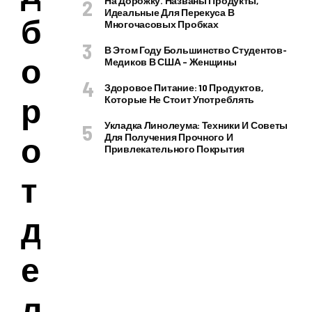
На Дорожку. Названы Продукты,
Идеальные Для Перекуса В
б
Многочасовых Пробках
В Этом Году Большинство Студентов-
о
Медиков В США – Женщины
Здоровое Питание: 10 Продуктов,
р
Которые Не Стоит Употреблять
Укладка Линолеума: Техники И Советы
о
Для Получения Прочного И
Привлекательного Покрытия
т
д
е
л