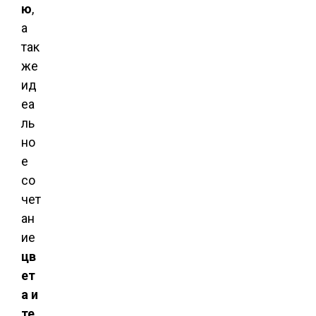
ю
,
а
так
же
ид
еа
ль
но
е
со
чет
ан
ие
цв
ет
а и
те