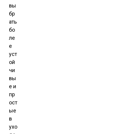
вы
бр
ать
бо
ле
е
уст
ой
чи
вы
е и
пр
ост
ые
в
ухо