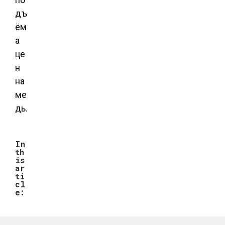
дъ
ём
а
це
н
на
ме
дь.
In
th
is
ar
ti
cl
e: