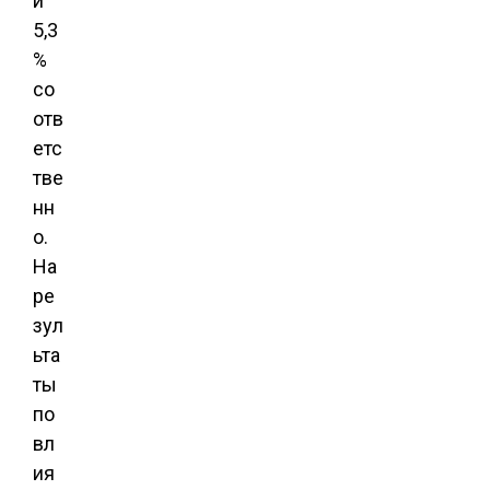
и
5,3
%
со
отв
етс
тве
нн
о.
На
ре
зул
ьта
ты
по
вл
ия