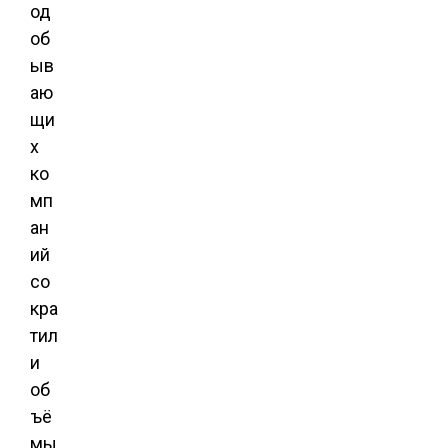
од
об
ыв
аю
щи
х
ко
мп
ан
ий
со
кра
тил
и
об
ъё
мы