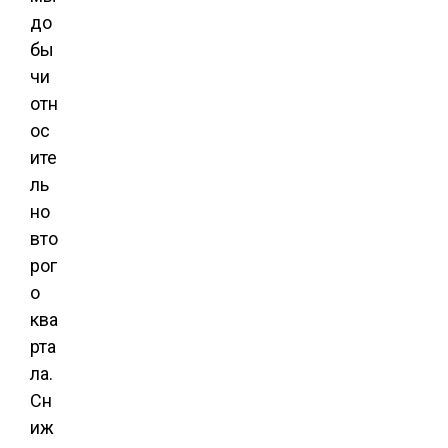
до
бы
чи
отн
ос
ите
ль
но
вто
рог
о
ква
рта
ла.
Сн
иж