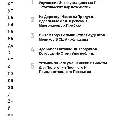
ст
Улучшение Эксплуатационных И
Эстетических Характеристик
ут
це
На Дорожку. Названы Продукты,
Идеальные Для Перекуса В
ны
Многочасовых Пробках
на
В Этом Году Большинство Студентов-
ме
Медиков В США – Женщины
дь
Здоровое Питание: 10 Продуктов,
:
Которые Не Стоит Употреблять
чт
Укладка Линолеума: Техники И Советы
о
Для Получения Прочного И
Привлекательного Покрытия
по
ка
за
л
3-
й
кв