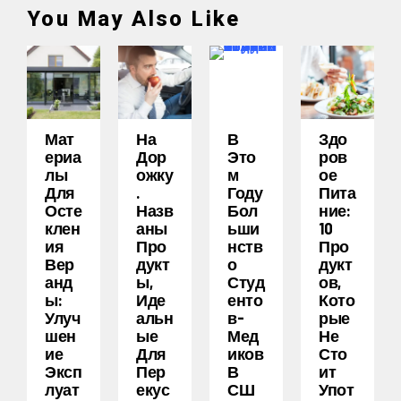
You May Also Like
Мат
На
В
Здо
Ериа
Дор
Это
Ров
Лы
Ожку
М
Ое
Для
.
Году
Пита
Осте
Назв
Бол
Ние:
Клен
Аны
Ьши
10
Ия
Про
Нств
Про
Вер
Дукт
О
Дукт
Анд
Ы,
Студ
Ов,
Ы:
Иде
Енто
Кото
Улуч
Альн
В-
Рые
Шен
Ые
Мед
Не
Ие
Для
Иков
Сто
Эксп
Пер
В
Ит
Луат
Екус
СШ
Упот