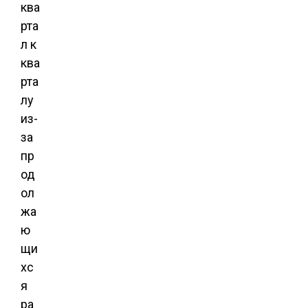
ква
рта
л к
ква
рта
лу
из-
за
пр
од
ол
жа
ю
щи
хс
я
ра