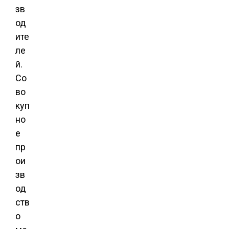
зв
од
ите
ле
й.
Со
во
куп
но
е
пр
ои
зв
од
ств
о