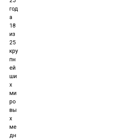
25
год
а
18
из
25
кру
пн
ей
ши
х
ми
ро
вы
х
ме
дн