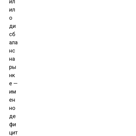
ил
ил
о
ди
сб
ала
нс
на
ры
нк
е —
им
ен
но
де
фи
цит