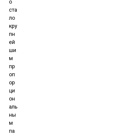
о
ста
ло
кру
пн
ей
ши
м
пр
оп
ор
ци
он
аль
ны
м
па