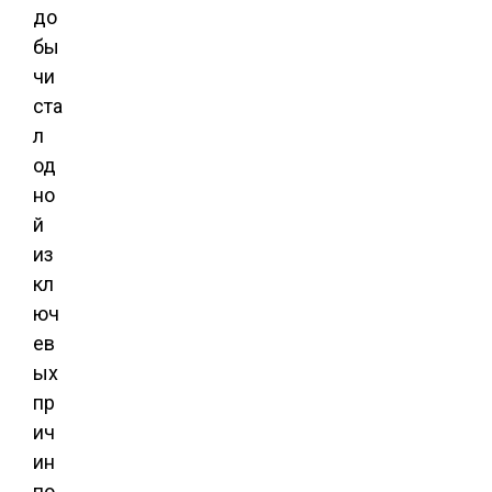
до
бы
чи
ста
л
од
но
й
из
кл
юч
ев
ых
пр
ич
ин
по