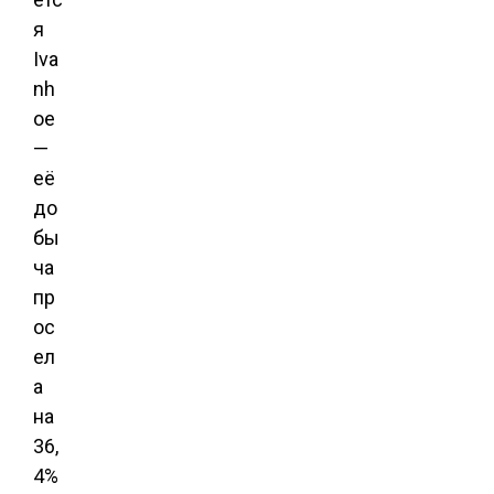
я
Iva
nh
oe
—
её
до
бы
ча
пр
ос
ел
а
на
36,
4%