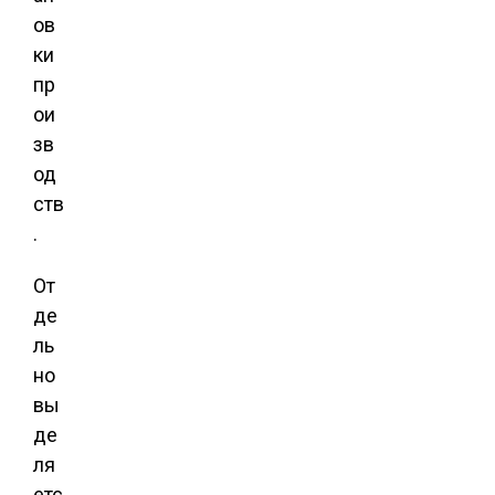
ов
ки
пр
ои
зв
од
ств
.
От
де
ль
но
вы
де
ля
етс