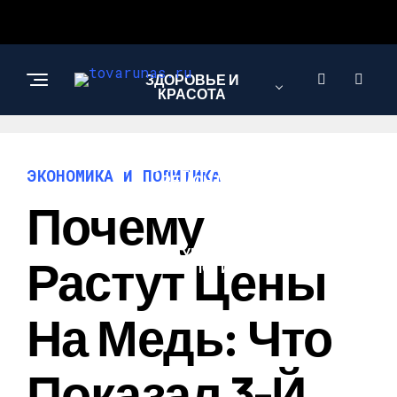
ЗДОРОВЬЕ И
КРАСОТА
СТРОИТЕЛЬСТВО И
ЭКОНОМИКА И ПОЛИТИКА
РЕМОНТ
Почему
НАУКА И
Растут Цены
ТЕХНОЛОГИИ
На Медь: Что
Показал 3-Й