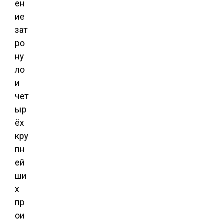
ен
ие
зат
ро
ну
ло
и
чет
ыр
ёх
кру
пн
ей
ши
х
пр
ои