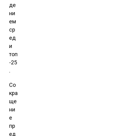
де
ни
ем
ср
ед
и
топ
-25
.
Со
кра
ще
ни
е
пр
ед