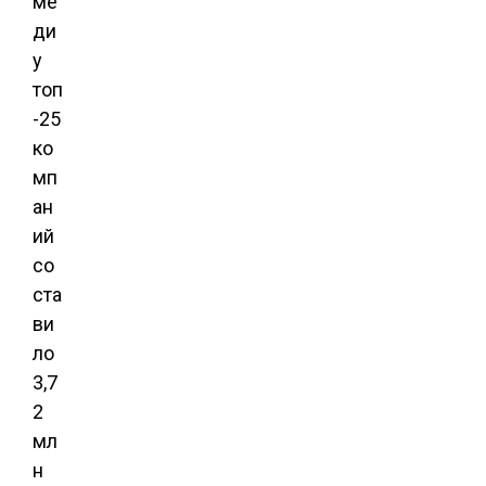
ме
ди
у
топ
-25
ко
мп
ан
ий
со
ста
ви
ло
3,7
2
мл
н