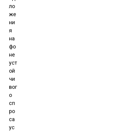
ло
же
ни
я
на
фо
не
уст
ой
чи
вог
о
сп
ро
са
ус