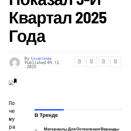
Квартал 2025
Года
By
tovarunas
Published
09.12
.2025
По
че
В Тренде
му
ра
Материалы Для Остекления Веранды: