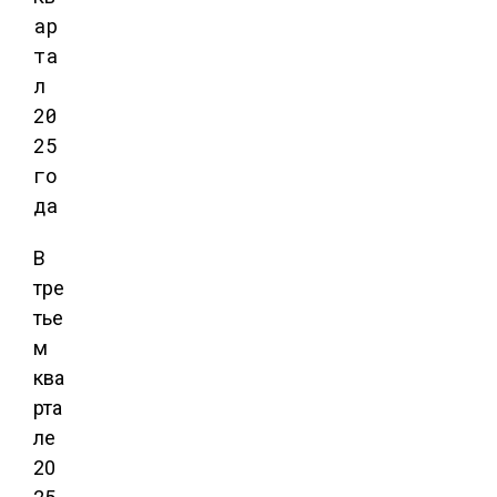
ар
та
л
20
25
го
да
В
тре
тье
м
ква
рта
ле
20