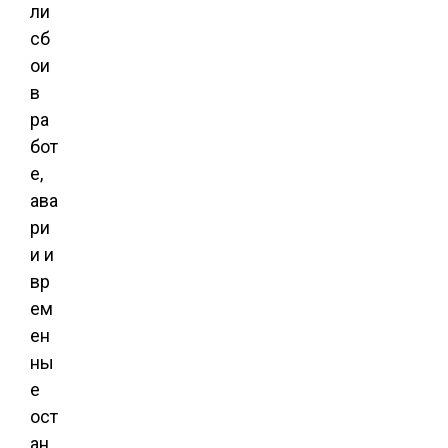
ли
сб
ои
в
ра
бот
е,
ава
ри
и и
вр
ем
ен
ны
е
ост
ан