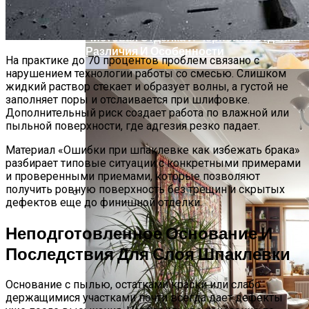
Чистовая Отделка И Черновая Отделка
Различия И Особенности
На практике до 70 процентов проблем связано с
нарушением технологии работы со смесью. Слишком
жидкий раствор стекает и образует волны, а густой не
заполняет поры и отслаивается при шлифовке.
Дополнительный риск создает работа по влажной или
пыльной поверхности, где адгезия резко падает.
Материал «Ошибки при шпаклевке как избежать брака»
разбирает типовые ситуации с конкретными примерами
и проверенными приемами, которые позволяют
получить ровную поверхность без трещин и скрытых
дефектов еще до финишной отделки.
На Зубок. Главный Стоматолог РФ
Назвал Продукт, Которым Заканчивать
Неподготовленное Основание И
Ужин
Последствия Для Слоя Шпаклевки
Основание с пылью, остатками краски или слабо
держащимися участками почти всегда дает дефекты