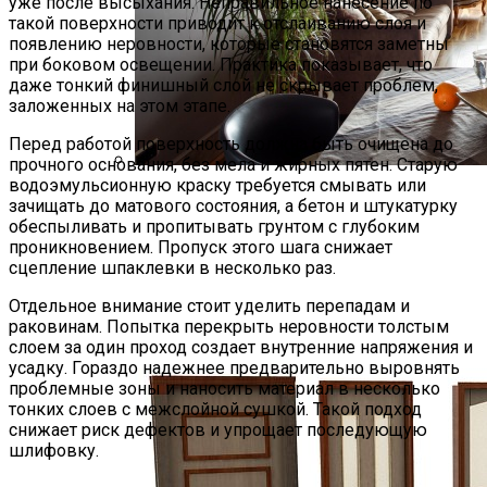
уже после высыхания. Неправильное нанесение по
такой поверхности приводит к отслаиванию слоя и
появлению неровности, которые становятся заметны
при боковом освещении. Практика показывает, что
даже тонкий финишный слой не скрывает проблем,
заложенных на этом этапе.
Перед работой поверхность должна быть очищена до
прочного основания, без мела и жирных пятен. Старую
водоэмульсионную краску требуется смывать или
Ремонт Квартир В Современных
зачищать до матового состояния, а бетон и штукатурку
Высотках
обеспыливать и пропитывать грунтом с глубоким
проникновением. Пропуск этого шага снижает
сцепление шпаклевки в несколько раз.
Отдельное внимание стоит уделить перепадам и
раковинам. Попытка перекрыть неровности толстым
слоем за один проход создает внутренние напряжения и
усадку. Гораздо надежнее предварительно выровнять
проблемные зоны и наносить материал в несколько
тонких слоев с межслойной сушкой. Такой подход
снижает риск дефектов и упрощает последующую
шлифовку.