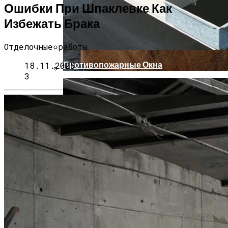
Ошибки При Шпаклевке Как
Избежать Брака
Отделочные работы
Противопожарные Окна
18.11.2025
3
Солонка-Убийца. Ученые Доказали,
Что Досаливание Приводит К
Болезням Почек