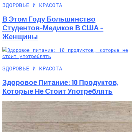
ЗДОРОВЬЕ И КРАСОТА
В Этом Году Большинство
Студентов-Медиков В США –
Женщины
ЗДОРОВЬЕ И КРАСОТА
Здоровое Питание: 10 Продуктов,
Которые Не Стоит Употреблять