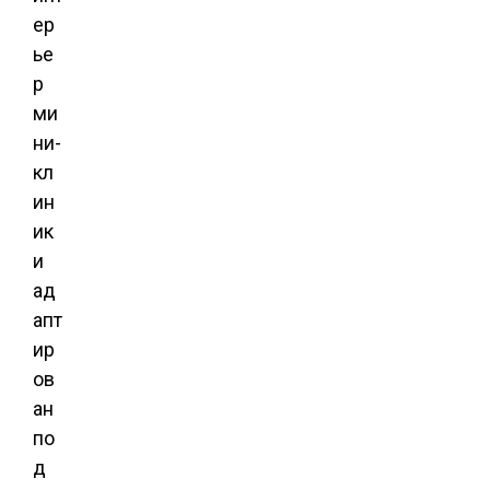
ер
ье
р
ми
ни-
кл
ин
ик
и
ад
апт
ир
ов
ан
по
д