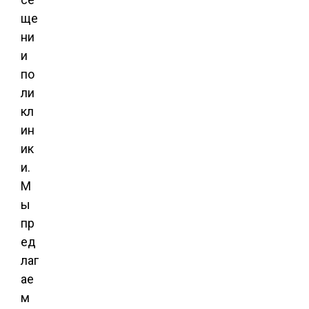
ще
ни
и
по
ли
кл
ин
ик
и.
М
ы
пр
ед
лаг
ае
м