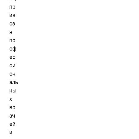
пр
ив
оз
я
пр
оф
ес
си
он
аль
ны
х
вр
ач
ей
и