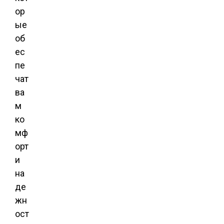
ор
ые
об
ес
пе
чат
ва
м
ко
мф
орт
и
на
де
жн
ост