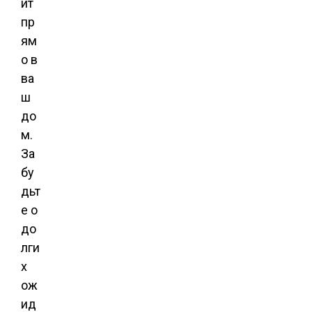
ит
пр
ям
о в
ва
ш
до
м.
За
бу
дьт
е о
до
лги
х
ож
ид