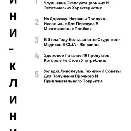
Улучшение Эксплуатационных И
Эстетических Характеристик
н
На Дорожку. Названы Продукты,
Идеальные Для Перекуса В
и
Многочасовых Пробках
В Этом Году Большинство Студентов-
-
Медиков В США – Женщины
Здоровое Питание: 10 Продуктов,
к
Которые Не Стоит Употреблять
Укладка Линолеума: Техники И Советы
л
Для Получения Прочного И
Привлекательного Покрытия
и
н