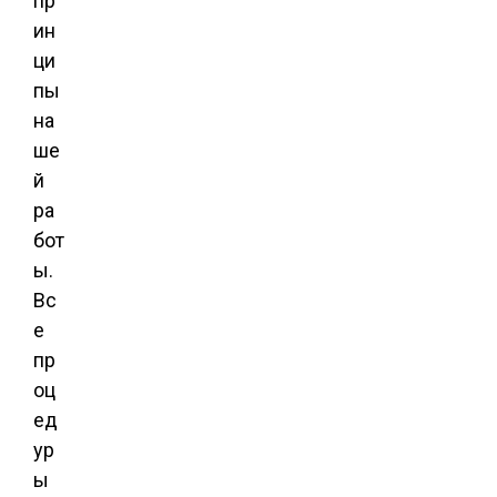
пр
ин
ци
пы
на
ше
й
ра
бот
ы.
Вс
е
пр
оц
ед
ур
ы