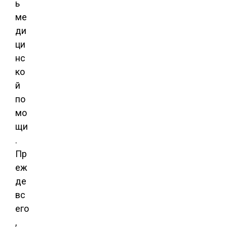
ь
ме
ди
ци
нс
ко
й
по
мо
щи
.
Пр
еж
де
вс
его
,