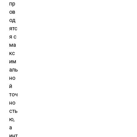
пр
ов
од
ятс
я с
ма
кс
им
аль
но
й
точ
но
сть
ю,
а
инт