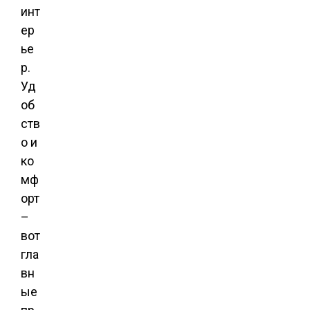
инт
ер
ье
р.
Уд
об
ств
о и
ко
мф
орт
–
вот
гла
вн
ые