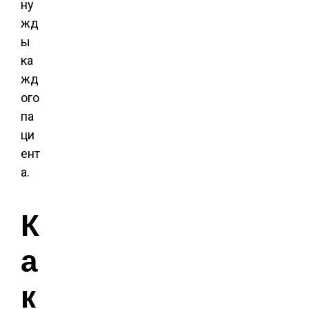
ну
жд
ы
ка
жд
ого
па
ци
ент
а.
К
а
к