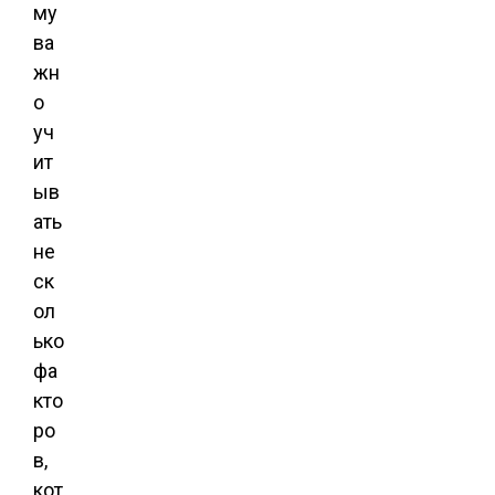
му
ва
жн
о
уч
ит
ыв
ать
не
ск
ол
ько
фа
кто
ро
в,
кот