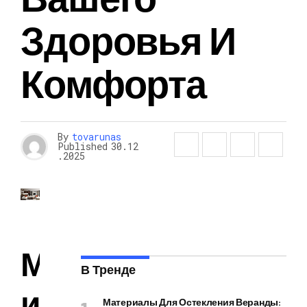
Здоровья И
Комфорта
By
tovarunas
Published
30.12
.2025
М
В Тренде
и
Материалы Для Остекления Веранды: