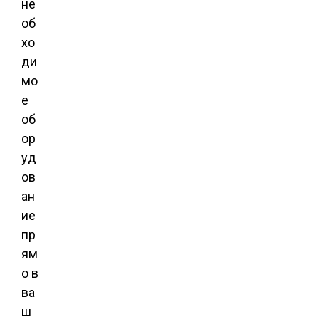
не
об
хо
ди
мо
е
об
ор
уд
ов
ан
ие
пр
ям
о в
ва
ш