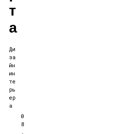
т
а
Ди
за
йн
ин
те
рь
ер
а
0
8
.