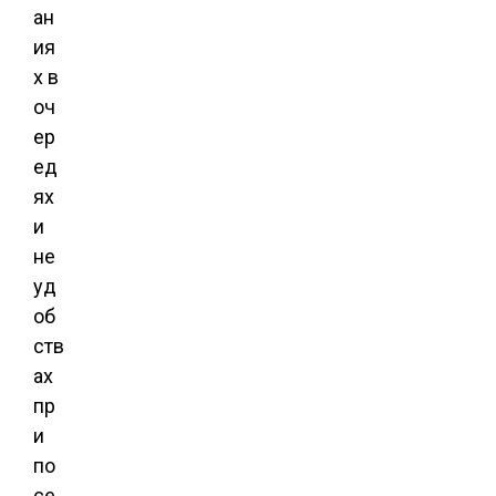
ан
ия
х в
оч
ер
ед
ях
и
не
уд
об
ств
ах
пр
и
по
се