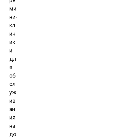
ре
ми
ни-
кл
ин
ик
и
дл
я
об
сл
уж
ив
ан
ия
на
до