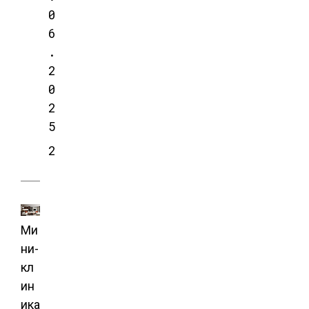
0
6
.
2
0
2
5
2
Ми
ни-
кл
ин
ика