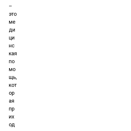
–
это
ме
ди
ци
нс
кая
по
мо
щь,
кот
ор
ая
пр
их
од