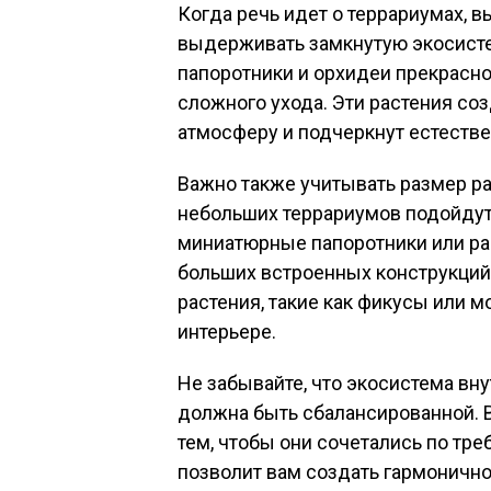
Когда речь идет о террариумах, в
выдерживать замкнутую экосисте
папоротники и орхидеи прекрасно 
сложного ухода. Эти растения со
атмосферу и подчеркнут естеств
Важно также учитывать размер ра
небольших террариумов подойдут 
миниатюрные папоротники или ра
больших встроенных конструкций
растения, такие как фикусы или м
интерьере.
Не забывайте, что экосистема вн
должна быть сбалансированной. В
тем, чтобы они сочетались по тре
позволит вам создать гармонично