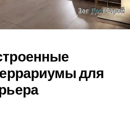
строенные
террариумы для
ерьера