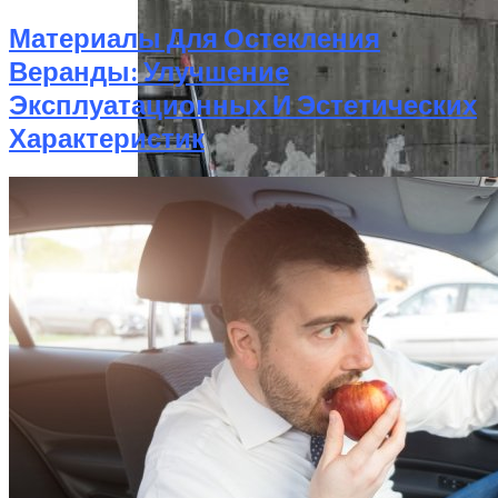
Материалы Для Остекления
Веранды: Улучшение
Эксплуатационных И Эстетических
Характеристик
Перемены На Бумаге. Запрет 19 Е-
Добавок Де Факто Ничего Не
Запрещает