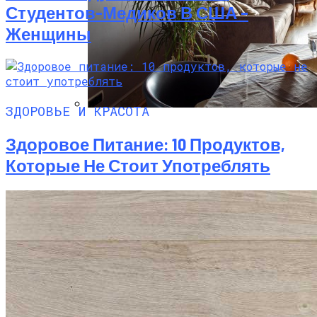
Студентов-Медиков В США –
Женщины
ЗДОРОВЬЕ И КРАСОТА
Ремонт Квартир В Современных
Здоровое Питание: 10 Продуктов,
Высотках
Которые Не Стоит Употреблять