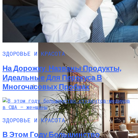
Чистовая Отделка И Черновая Отделка
Различия И Особенности
ЗДОРОВЬЕ И КРАСОТА
На Дорожку. Названы Продукты,
Идеальные Для Перекуса В
Многочасовых Пробках
На Зубок. Главный Стоматолог РФ
Назвал Продукт, Которым Заканчивать
Ужин
ЗДОРОВЬЕ И КРАСОТА
В Этом Году Большинство