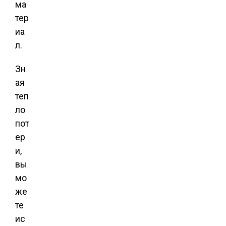
ма
тер
иа
л.
Зн
ая
теп
ло
пот
ер
и,
вы
мо
же
те
ис