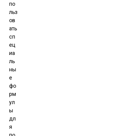
по
льз
ов
ать
сп
ец
иа
ль
ны
е
фо
рм
ул
ы
дл
я
по