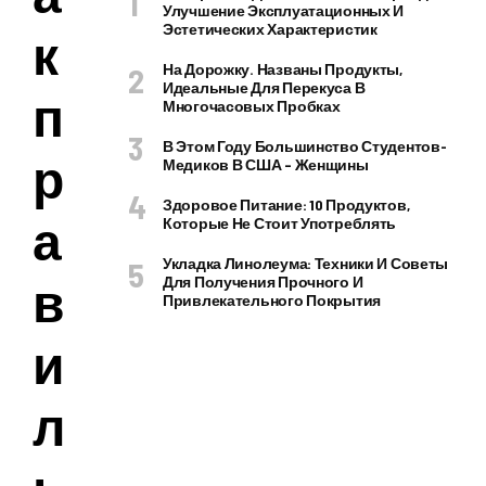
Улучшение Эксплуатационных И
Эстетических Характеристик
к
На Дорожку. Названы Продукты,
Идеальные Для Перекуса В
п
Многочасовых Пробках
В Этом Году Большинство Студентов-
р
Медиков В США – Женщины
Здоровое Питание: 10 Продуктов,
а
Которые Не Стоит Употреблять
Укладка Линолеума: Техники И Советы
в
Для Получения Прочного И
Привлекательного Покрытия
и
л