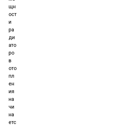
щн
ост
и
ра
ди
ато
ро
в
ото
пл
ен
ия
на
чи
на
етс