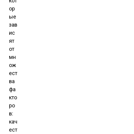
кот
ор
ые
зав
ис
ят
от
мн
ож
ест
ва
фа
кто
ро
в:
кач
ест