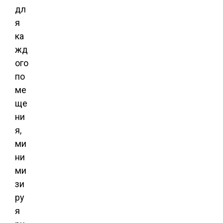
дл
я
ка
жд
ого
по
ме
ще
ни
я,
ми
ни
ми
зи
ру
я