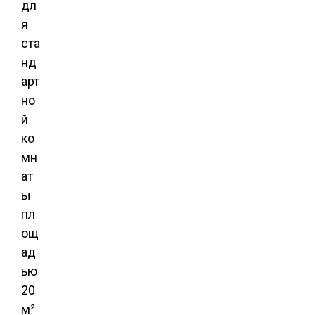
дл
я
ста
нд
арт
но
й
ко
мн
ат
ы
пл
ощ
ад
ью
20
м²