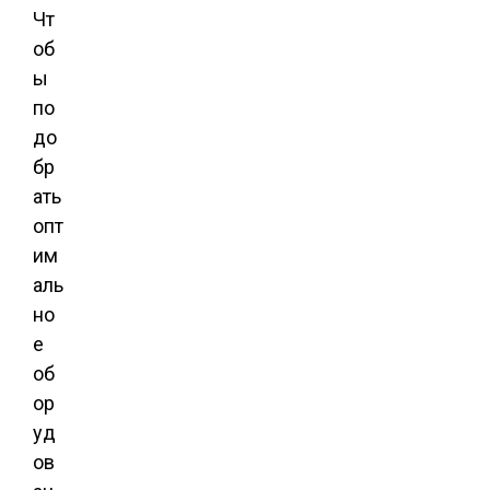
Чт
об
ы
по
до
бр
ать
опт
им
аль
но
е
об
ор
уд
ов