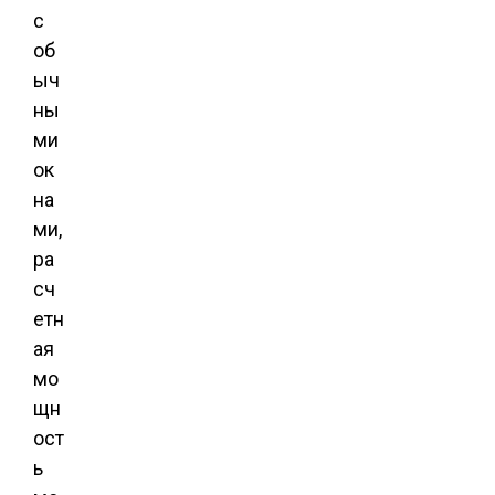
с
об
ыч
ны
ми
ок
на
ми,
ра
сч
етн
ая
мо
щн
ост
ь