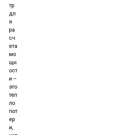
тр
дл
я
ра
сч
ета
мо
щн
ост
и –
это
теп
ло
пот
ер
и,