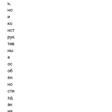
ь,
но
и
ко
нст
рук
тив
ны
е
ос
об
ен
но
сти
зд
ан
ия.