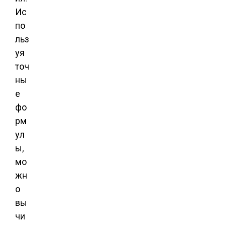
Ис
по
льз
уя
точ
ны
е
фо
рм
ул
ы,
мо
жн
о
вы
чи