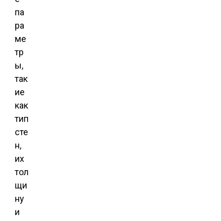
па
ра
ме
тр
ы,
так
ие
как
тип
сте
н,
их
тол
щи
ну
и