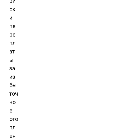
ри
ск
и
пе
ре
пл
ат
ы
за
из
бы
точ
но
е
ото
пл
ен