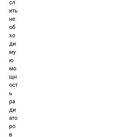
сл
ить
не
об
хо
ди
му
ю
мо
щн
ост
ь
ра
ди
ато
ро
в