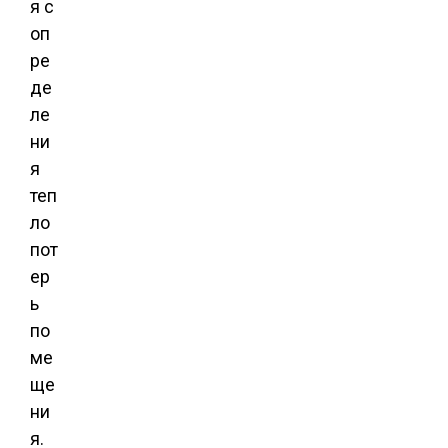
я с
оп
ре
де
ле
ни
я
теп
ло
пот
ер
ь
по
ме
ще
ни
я.