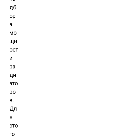
дб
ор
а
мо
щн
ост
и
ра
ди
ато
ро
в.
Дл
я
это
го