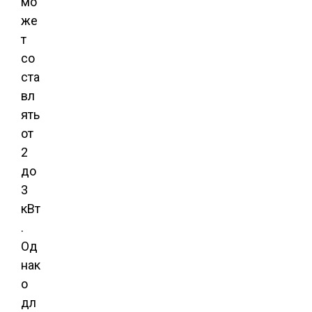
мо
же
т
со
ста
вл
ять
от
2
до
3
кВт
.
Од
нак
о
дл