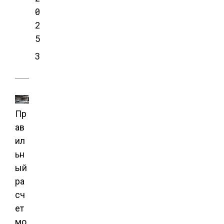
0
2
5
3
Пр
ав
ил
ьн
ый
ра
сч
ет
мо