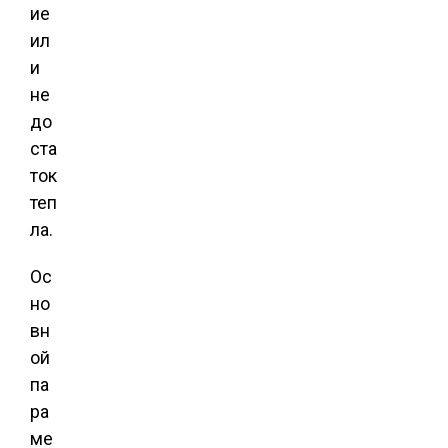
ие
ил
и
не
до
ста
ток
теп
ла.
Ос
но
вн
ой
па
ра
ме