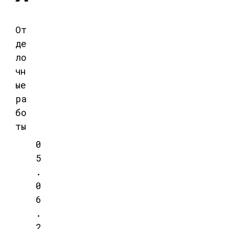
От
де
ло
чн
ые
ра
бо
ты
0
5
.
0
6
.
2