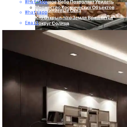
Whatsapp
Алюминиевые Окна
Whatsapp
Кто Открыл, Что Земля Вращается
Email
Вокруг Солнца
Гипотеза Занесения Жизни Из Космоса
Имеет Объяснения
5 Кусочков В День. Врач Рассказала,
Почему Не Стоит Отказываться От
Хлеба
Виды Материалов Для Звукоизоляции