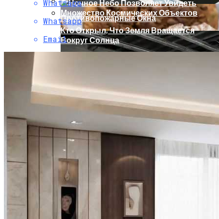
Whatsapp
Противопожарные Окна
Whatsapp
Кто Открыл, Что Земля Вращается
Email
Вокруг Солнца
Гипотеза Занесения Жизни Из Космоса
Имеет Объяснения
5 Кусочков В День. Врач Рассказала,
Почему Не Стоит Отказываться От
Хлеба
Чистовая Отделка И Черновая Отделка