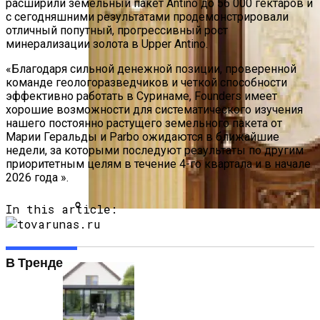
расширили земельный пакет Antino до 56 000 гектаров и
с сегодняшними результатами продемонстрировали
отличный попутный, прогрессивный рост
минерализации золота в Upper Antino.
«Благодаря сильной денежной позиции, проверенной
команде геологоразведчиков и четкой способности
эффективно работать в Суринаме, Founders имеет
хорошие возможности для систематического изучения
нашего постоянно растущего земельного пакета от
Марии Геральды и Parbo ожидаются в ближайшие
недели, за которыми последуют результаты по другим
приоритетным целям в течение 4-го квартала и в начале
2026 года ».
In this article:
На Зубок. Главный Стоматолог РФ
Межкомнатные Деревянные Двери
Назвал Продукт, Которым Заканчивать
Ужин
В Тренде