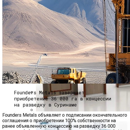
Ремонт Квартир В Современных
Высотках
Chevron Начинает Расширение
Нефтяных Месторождений В
Казахстане
Founders Metals завершает
приобретение 36 000 га в концессии
Солонка-Убийца. Ученые Доказали,
на разведку в Суринаме
Что Досаливание Приводит К
Болезням Почек
Founders Metals объявляет о подписании окончательного
Китайские Металлические Входные
соглашения о приобретении 100% собственности на
Двери
ранее объявленную концессию на разведку 36 000