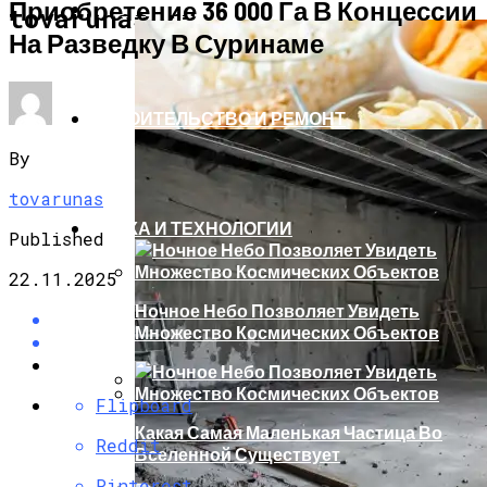
Приобретение 36 000 Га В Концессии
ЗДОРОВЬЕ И КРАСОТА
tovarunas.ru
На Разведку В Суринаме
СТРОИТЕЛЬСТВО И РЕМОНТ
By
tovarunas
НАУКА И ТЕХНОЛОГИИ
Published
22.11.2025
Ночное Небо Позволяет Увидеть
Множество Космических Объектов
Flipboard
32 Убийственные Причины. Ученые
Какая Самая Маленькая Частица Во
Доказали: Фастфуд И Чипсы Вреднее
Reddit
Вселенной Существует
Табака
Pinterest