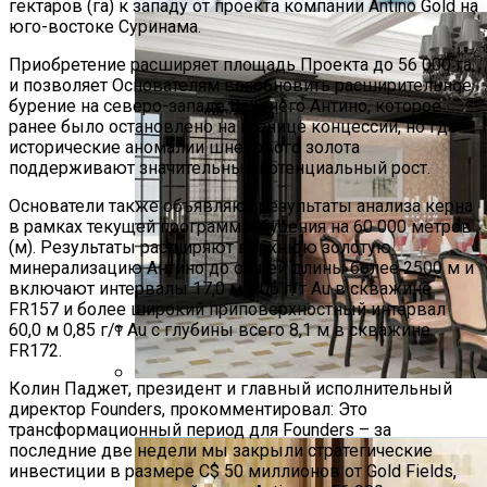
гектаров (га) к западу от проекта компании Antino Gold на
юго-востоке Суринама.
Приобретение расширяет площадь Проекта до 56 000 га
и позволяет Основателям возобновить расширительное
бурение на северо-западе Верхнего Антино, которое
ранее было остановлено на границе концессии, но где
исторические аномалии шнекового золота
поддерживают значительный потенциальный рост.
Основатели также объявляют результаты анализа керна
в рамках текущей программы бурения на 60 000 метров
(м). Результаты расширяют верхнюю золотую
минерализацию Антино до общей длины более 2500 м и
включают интервалы 17,0 м 3,06 г/т Au в скважине
FR157 и более широкий приповерхностный интервал
60,0 м 0,85 г/т Au с глубины всего 8,1 м в скважине
FR172.
Перемены На Бумаге. Запрет 19 Е-
Добавок Де Факто Ничего Не
Колин Паджет, президент и главный исполнительный
Запрещает
директор Founders, прокомментировал: Это
Элитный Ремонт Коттеджа
трансформационный период для Founders – за
последние две недели мы закрыли стратегические
инвестиции в размере C$ 50 миллионов от Gold Fields,