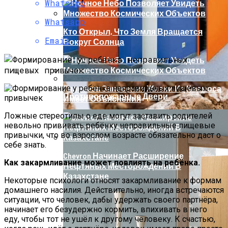
Whatsapp
32 Убийственные Причины. Ученые
Whatsapp
Доказали: Фастфуд И Чипсы Вреднее
Кто Открыл, Что Земля Вращается
Табака
Email
Вокруг Солнца
Гипотеза Занесения Жизни Из Космоса
Противопожарные Двери
Имеет Объяснения
Ложные стереотипы о еде могут заставить родителей
невольно прививать ребёнку неправильные пищевые
привычки, что во взрослом возрасте обязательно даст о
себе знать.
Chevron Начинает Расширение
Как закармливание может повлиять на ребёнка.
Нефтяных Месторождений В
Казахстане
Некоторые психологи относят закармливание к формам
домашнего насилия. Действительно, иногда встречаются
ситуации, что человек, дабы удержать своего партнёра,
начинает его безудержно кормить, впихивать в него
еду, чтобы тот не ушёл к другому человеку. К счастью,