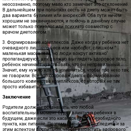
неосознанно, поэтому мало кто замечает это отклонение.
В дальнейшем при попытках сесть на диету может быть
два варианта: булимия или анорексия. Оба пути ничем
хорошим не заканчиваются, и помочь в данному случае
может только психолог или психиатр совместно с
врачом диетологом.
3. Формирование комплексов. Даже когда у ребёнка нет
очевидного лишнего веса или наоборот, слишком
маленькая масса тела, но люди вокруг активно
пропагандируют, как должно выглядеть здоровое тело,
ребёнок начинает чувствовать, что он неправильный.
Значит, ему нужно как-то измениться, чтобы про него так
не говорили. Всё это сопровождается формирование
большого количества комплексов, от которых не так
просто избавиться.
На Зубок. Главный Стоматолог РФ
Заключение
Назвал Продукт, Которым Заканчивать
Ужин
Родители должны осознавать, что любой
воспитательный момент будет влиять на ребёнка в
будущем, даже если это касается такого безобидного
пункта, как питание. Поэтому очень важно следить и за
этим аспектом воспитания, чтобы вырастить здорового