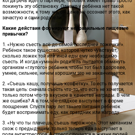
когда речь идёт о партнёре, человек имеет право просто
покинуть эту обстановку. Однако у ребёнка нет такой
возможности, к тому же, он даже не осознаёт этого, как
зачастую и сами родители.
Какие действия формируют неправильные пищевые
5 Кусочков В День. Врач Рассказала,
привычки?
Почему Не Стоит Отказываться От
Хлеба
1. «Нужно съесть всё до самой последней ложечки!».
Ребёнок такое существо, которое чутко чувствует,
сколько ложек той или иной еды ему необходимо
съесть. И когда «умный» родитель пытается обмануть
организм «глупого» ребёнка, чтобы тот был здоровее,
умнее, сильнее, ничем хорошим это не заканчивается.
2. «Съешь кашу, получишь конфетку». То есть получается
такая цепь: сначала съесть что-то, что есть не хочется,
только потом что-то вкусное в качестве награды. В чем
же ошибка? А в том, что сладкое выступает в форме
поощрения. Спустя пару лет такого питания ребёнок
будет воспринимать еду, как праздник или награду.
3. «Ну что ты плачешь, съешь пирожное». Этот механизм
схож с предыдущим, только теперь еда выступает в
роли антистрессора. А стресс случается в жизни людей