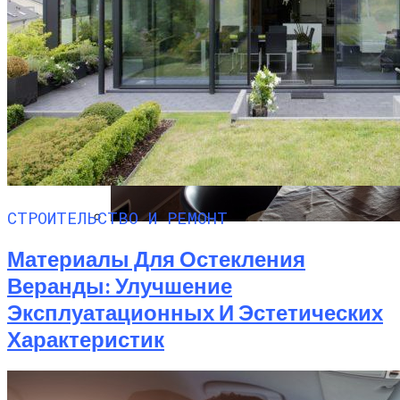
СТРОИТЕЛЬСТВО И РЕМОНТ
Ремонт Квартир В Современных
Материалы Для Остекления
Высотках
Веранды: Улучшение
Эксплуатационных И Эстетических
Характеристик