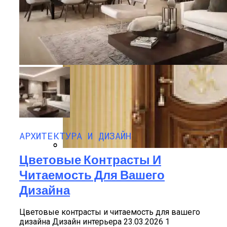
АРХИТЕКТУРА И ДИЗАЙН
Цветовые Контрасты И
На Зубок. Главный Стоматолог РФ
Межкомнатные Деревянные Двери
Читаемость Для Вашего
Назвал Продукт, Которым Заканчивать
Ужин
Дизайна
Цветовые контрасты и читаемость для вашего
дизайна Дизайн интерьера 23.03.2026 1