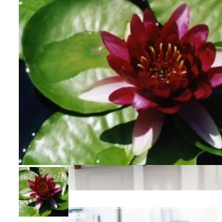
Ремонт Квартир В Современных
Высотках
Chevron Начинает Расширение
Нефтяных Месторождений В
Казахстане
Солонка-Убийца. Ученые Доказали,
Что Досаливание Приводит К
Болезням Почек
Китайские Металлические Входные
Двери