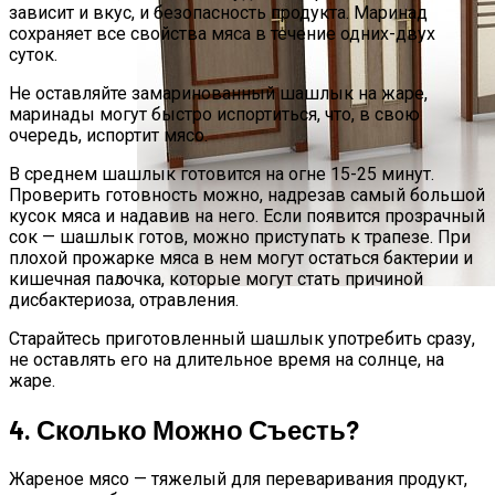
зависит и вкус, и безопасность продукта. Маринад
сохраняет все свойства мяса в течение одних-двух
суток.
Не оставляйте замаринованный шашлык на жаре,
маринады могут быстро испортиться, что, в свою
очередь, испортит мясо.
В среднем шашлык готовится на огне 15-25 минут.
Проверить готовность можно, надрезав самый большой
кусок мяса и надавив на него. Если появится прозрачный
сок — шашлык готов, можно приступать к трапезе. При
плохой прожарке мяса в нем могут остаться бактерии и
кишечная палочка, которые могут стать причиной
дисбактериоза, отравления.
Китайские Металлические Входные
Старайтесь приготовленный шашлык употребить сразу,
Двери
не оставлять его на длительное время на солнце, на
жаре.
4. Сколько Можно Съесть?
Жареное мясо — тяжелый для переваривания продукт,