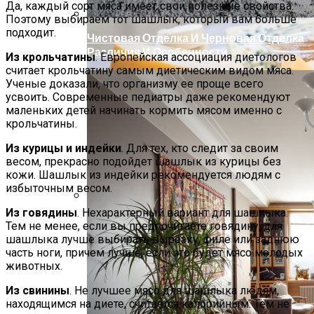
Да, каждый сорт мяса имеет свои полезные свойства.
Поэтому выбираем тот шашлык, который вам больше
подходит.
Чистовая Отделка И Черновая Отделка
Различия И Особенности
Из крольчатины
. Европейская ассоциация диетологов
считает крольчатину самым диетическим видом мяса.
Ученые доказали, что организму ее проще всего
усвоить. Современные педиатры даже рекомендуют
маленьких детей начинать кормить мясом именно с
крольчатины.
Из курицы и индейки
. Для тех, кто следит за своим
весом, прекрасно подойдет шашлык из курицы без
кожи. Шашлык из индейки рекомендуется людям с
избыточным весом.
Из говядины
. Нехарактерный вариант для шашлыка.
На Зубок. Главный Стоматолог РФ
Тем не менее, если вы предпочитаете говядину, для
Назвал Продукт, Которым Заканчивать
шашлыка лучше выбирать вырезку, филе или заднюю
Ужин
часть ноги, причем лучше, если это будет мясо молодых
животных.
Из свинины
. Не лучшее мясо для шашлыка людям,
находящимся на диете, считается калорийным. Тем не