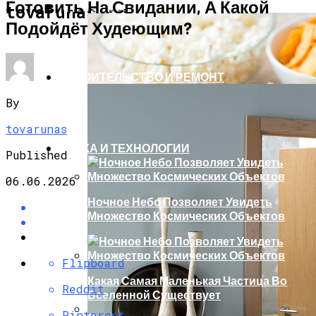
Готовить На Свидании, А Какой
ЗДОРОВЬЕ И КРАСОТА
tovarunas.ru
Подойдёт Худеющим?
СТРОИТЕЛЬСТВО И РЕМОНТ
By
tovarunas
НАУКА И ТЕХНОЛОГИИ
Published
06.06.2026
Ночное Небо Позволяет Увидеть
Множество Космических Объектов
Flipboard
Какая Самая Маленькая Частица Во
Reddit
Вселенной Существует
Pinterest