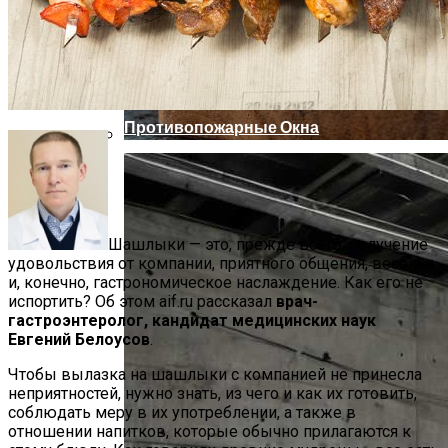
Противопожарные Окна
Солонка-Убийца. Ученые Доказали,
Что Досаливание Приводит К
Болезням Почек
Шашлыки — это, прежде всего, получение
удовольствия от компании, приятного общения, веселья
и, конечно, гастрономическое наслаждение. Как его не
испортить? Об этом aif.ru рассказал
врач-
гастроэнтеролог, кандидат медицинских наук
Евгений Белоусов
.
Чтобы вылазка на шашлыки с компанией не принесла
неприятностей, нужно знать, из чего и как их готовить,
соблюдать меру в их употреблении, а также в
отношении напитков, которые обычно прилагаются к