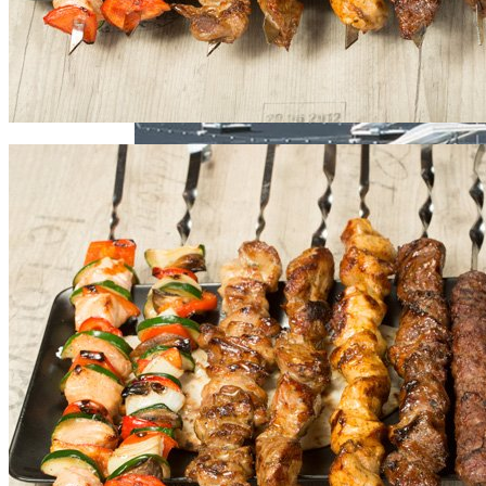
Межкомнатные Ламинированные
Двери
5 Кусочков В День. Врач Рассказала,
Почему Не Стоит Отказываться От
Хлеба