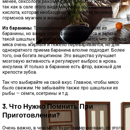
менее, сексологи рекомендуют шашлык из свинины,
так как в сале этого вида мяса есть арахидоновая
кислота, которая необходима для синтеза половых
гормонов мужчин и женщин.
Из баранины
. Традиционно шашлык готовят из
баранины, но ввиду специфического вкуса и запаха,
такой шашлык нравится не всем. Считается, что этот вид
мяса очень жирный и тяжело переваривается, но для
однократного приема баранина вполне подходит. Более
Ремонт Квартир В Современных
того, она богата лецитином. Это вещество улучшает
Высотках
мозговую активность и регулирует выброс в кровь
инсулина. И только в баранине есть фтор, важный для
крепости зубов.
Так что выбирайте на свой вкус. Главное, чтобы мясо
было свежим. Не забывайте также про шашлыки из
рыбы — сёмги, осетрины и т.д.
3. Что Нужно Помнить При
Приготовлении?
Очень важно, в чем мясо будет замариновано, от этого