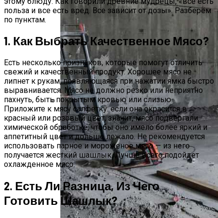
этому блюду. Как говорили древние мудрецы, «все есть
польза и все есть вред. Все зависит от дозы». Разберём
по пунктам.
1. Как Выбрать Качественное Мясо?
Есть несколько признаков, которые помогут отличить
свежий и качественный продукт. Хорошее мясо не
липнет к рукам, появляющаяся при нажатии ямка быстро
выравнивается. Мясо не должно резко или неприятно
пахнуть, быть покрытым кровью или слизью.
Приложите к мясу салфетку: если она окрасится в
Перемены На Бумаге. Запрет 19 Е-
красный или розовый цвет, значит, мясо подвергали
Добавок Де Факто Ничего Не
химической обработке, чтобы оно имело более яркий и
Запрещает
аппетитный цвет и дольше лежало. Не рекомендуется
использовать парное и мороженое мясо — из него
получается жесткий шашлык. Лучше всего подойдет
охлажденное мясо.
2. Есть Ли Разница, Из Чего
Готовить Шашлык?