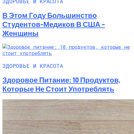
ЗДОРОВЬЕ И КРАСОТА
В Этом Году Большинство
Студентов-Медиков В США –
Женщины
ЗДОРОВЬЕ И КРАСОТА
Здоровое Питание: 10 Продуктов,
Которые Не Стоит Употреблять