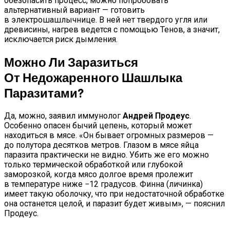
обезопасить процесс, можно попробовать
альтернативный вариант — готовить
в электрошашлычнице. В ней нет твердого угля или
древисины, нагрев ведется с помощью Тенов, а значит,
исключается риск дымления.
Можно Ли Заразиться
От Недожаренного Шашлыка
Паразитами?
Да, можно, заявил иммунолог
Андрей Продеус
.
Особенно опасен бычий цепень, который может
находиться в мясе. «Он бывает огромных размеров —
до полутора десятков метров. Глазом в мясе яйца
паразита практически не видно. Убить же его можно
только термической обработкой или глубокой
заморозкой, когда мясо долгое время пролежит
в температуре ниже −12 градусов. Финна (личинка)
имеет такую оболочку, что при недостаточной обработке
она останется целой, и паразит будет живым», — пояснил
Продеус.