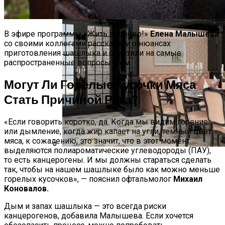
В эфире программы «Жить здорово!»
Елена Малышева
со своими коллегами рассказали о нюансах
приготовления шашлыка и ответили на самые
распространенные вопросы о ем.
Могут Ли Горелые Кусочки Мяса
Стать Причиной Рака?
«Если говорить коротко, да. Когда мы видим горение
или дымление, когда жир капает на угли, темный цвет
мяса, к сожалению, это значит, что в этот момент
выделяются полиароматические углеводороды (ПАУ),
то есть канцерогены. И мы должны стараться сделать
На Зубок. Главный Стоматолог РФ
Элитный Ремонт Коттеджа
так, чтобы на нашем шашлыке было как можно меньше
Назвал Продукт, Которым Заканчивать
горелых кусочков», — пояснил офтальмолог
Михаил
Ужин
Коновалов.
Дым и запах шашлыка — это всегда риски
канцерогенов, добавила Малышева. Если хочется