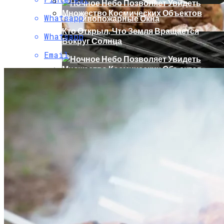
Whatsapp
Противопожарные Окна
Кто Открыл, Что Земля Вращается
Whatsapp
Вокруг Солнца
Email
Гипотеза Занесения Жизни Из Космоса
Имеет Объяснения
5 Кусочков В День. Врач Рассказала,
Почему Не Стоит Отказываться От
Хлеба
Чистовая Отделка И Черновая Отделка