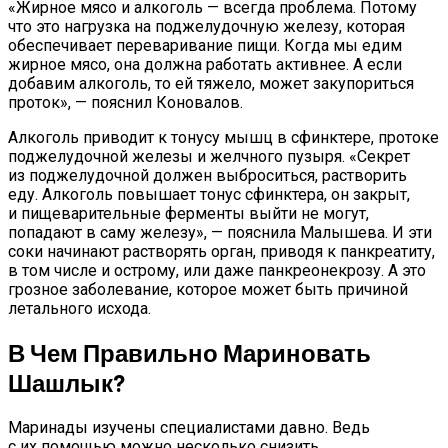
«Жирное мясо и алкоголь — всегда проблема. Потому
что это нагрузка на поджелудочную железу, которая
обеспечивает переваривание пищи. Когда мы едим
жирное мясо, она должна работать активнее. А если
добавим алкоголь, то ей тяжело, может закупориться
проток», — пояснил Коновалов.
Алкоголь приводит к тонусу мышц в сфинктере, протоке
поджелудочной железы и желчного пузыря. «Секрет
из поджелудочной должен выброситься, растворить
еду. Алкоголь повышает тонус сфинктера, он закрыт,
и пищеварительные ферменты выйти не могут,
попадают в саму железу», — пояснила Малышева. И эти
соки начинают растворять орган, приводя к панкреатиту,
в том числе и острому, или даже панкреонекрозу. А это
грозное заболевание, которое может быть причиной
летального исхода.
В Чем Правильно Мариновать
Шашлык?
Маринады изучены специалистами давно. Ведь
с их помощью можно несколько снизить