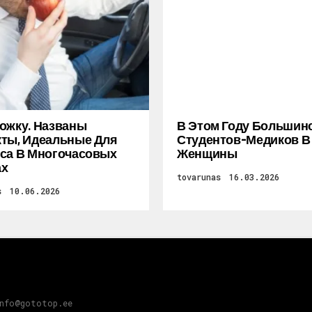
ожку. Названы
В Этом Году Большин
ты, Идеальные Для
Студентов-Медиков В
са В Многочасовых
Женщины
ах
tovarunas
16.03.2026
s
10.06.2026
info@gototop.ee