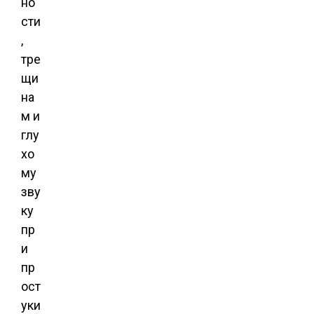
но
сти
,
тре
щи
на
м и
глу
хо
му
зву
ку
пр
и
пр
ост
уки