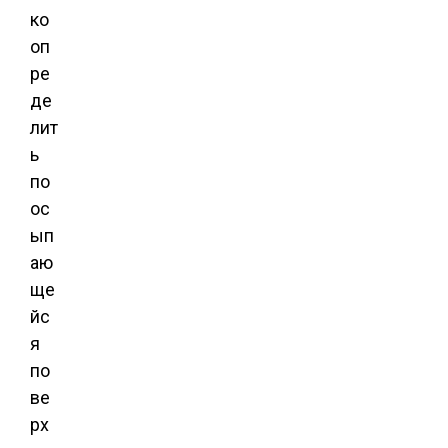
ко
оп
ре
де
лит
ь
по
ос
ып
аю
ще
йс
я
по
ве
рх