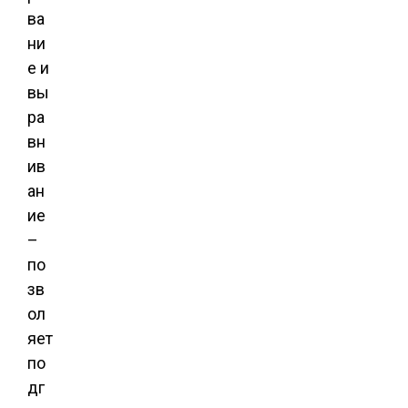
ва
ни
е и
вы
ра
вн
ив
ан
ие
–
по
зв
ол
яет
по
дг