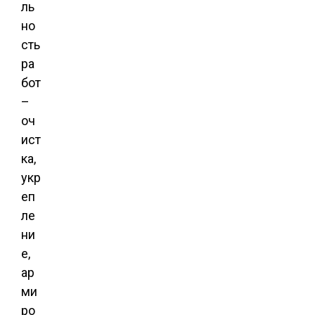
ль
но
сть
ра
бот
–
оч
ист
ка,
укр
еп
ле
ни
е,
ар
ми
ро