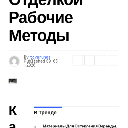
Рабочие
Методы
By
tovarunas
Published
09.05
.2026
К
В Тренде
а
Материалы Для Остекления Веранды: