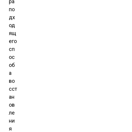
ра
по
дх
од
ящ
его
сп
ос
об
а
во
сст
ан
ов
ле
ни
я