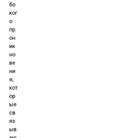
бо
ког
о
пр
он
ик
но
ве
ни
я,
кот
ор
ые
св
яз
ыв
аю