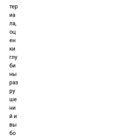
тер
иа
ла,
оц
ен
ки
глу
би
ны
раз
ру
ше
ни
й и
вы
бо