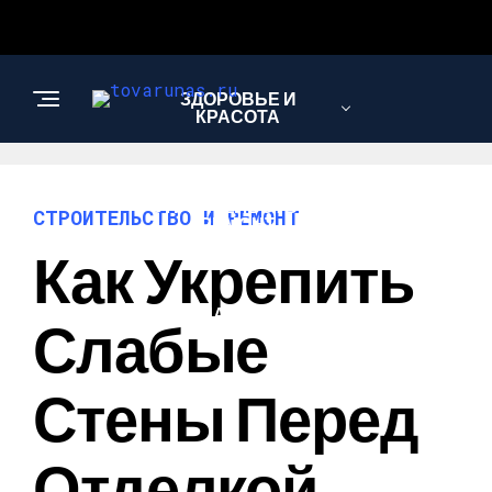
ЗДОРОВЬЕ И
КРАСОТА
СТРОИТЕЛЬСТВО И
СТРОИТЕЛЬСТВО И РЕМОНТ
РЕМОНТ
Как Укрепить
НАУКА И
Слабые
ТЕХНОЛОГИИ
Стены Перед
Отделкой