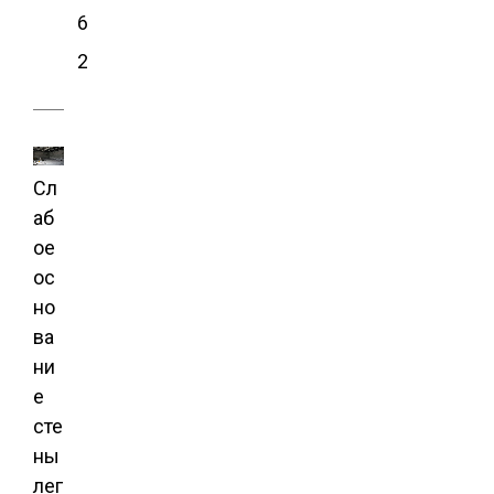
6
2
Сл
аб
ое
ос
но
ва
ни
е
сте
ны
лег