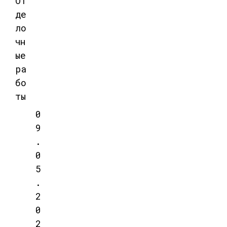
От
де
ло
чн
ые
ра
бо
ты
0
9
.
0
5
.
2
0
2