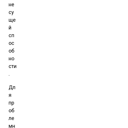
не
су
ще
й
сп
ос
об
но
сти
.
Дл
я
пр
об
ле
мн