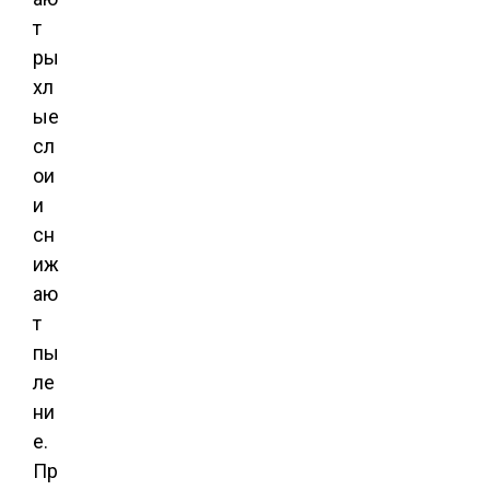
т
ры
хл
ые
сл
ои
и
сн
иж
аю
т
пы
ле
ни
е.
Пр