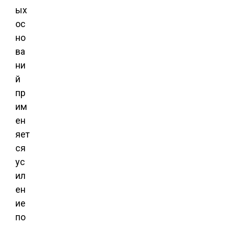
ых
ос
но
ва
ни
й
пр
им
ен
яет
ся
ус
ил
ен
ие
по