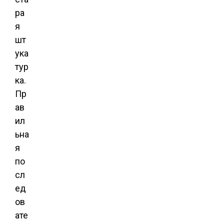
ра
я
шт
ука
тур
ка.
Пр
ав
ил
ьна
я
по
сл
ед
ов
ате