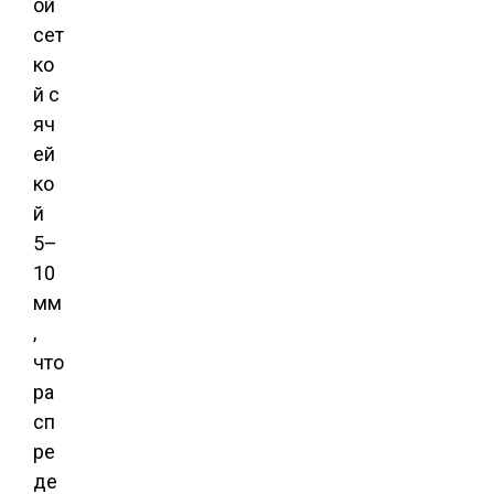
ой
сет
ко
й с
яч
ей
ко
й
5–
10
мм
,
что
ра
сп
ре
де