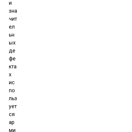
и
зна
чит
ел
ьн
ых
де
фе
кта
х
ис
по
льз
ует
ся
ар
ми