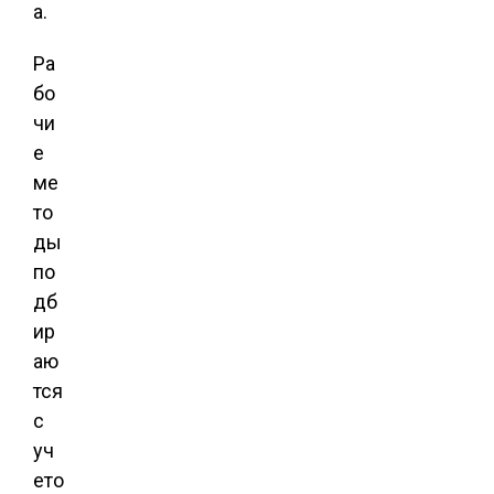
а.
Ра
бо
чи
е
ме
то
ды
по
дб
ир
аю
тся
с
уч
ето