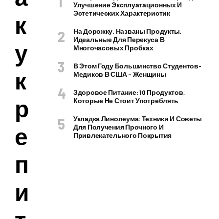
Улучшение Эксплуатационных И
Эстетических Характеристик
к
На Дорожку. Названы Продукты,
Идеальные Для Перекуса В
у
Многочасовых Пробках
В Этом Году Большинство Студентов-
к
Медиков В США – Женщины
Здоровое Питание: 10 Продуктов,
р
Которые Не Стоит Употреблять
Укладка Линолеума: Техники И Советы
е
Для Получения Прочного И
Привлекательного Покрытия
п
и