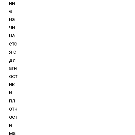
ни
е
на
чи
на
етс
я с
ди
агн
ост
ик
и
пл
отн
ост
и
ма