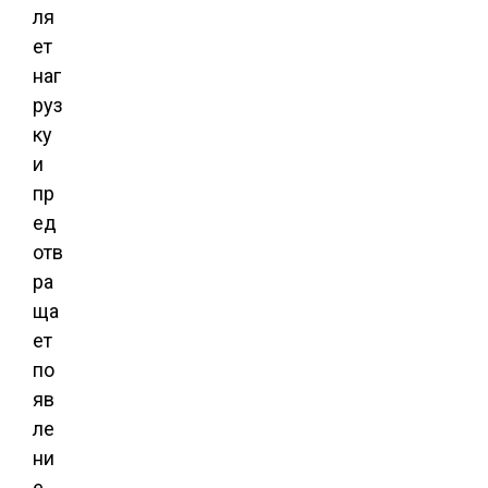
ля
ет
наг
руз
ку
и
пр
ед
отв
ра
ща
ет
по
яв
ле
ни
е