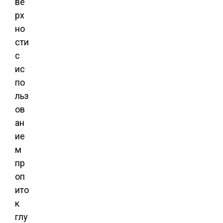
ве
рх
но
сти
с
ис
по
льз
ов
ан
ие
м
пр
оп
ито
к
глу