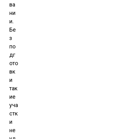
ва
ни
и.
Бе
з
по
дг
ото
вк
и
так
ие
уча
стк
и
не
уд