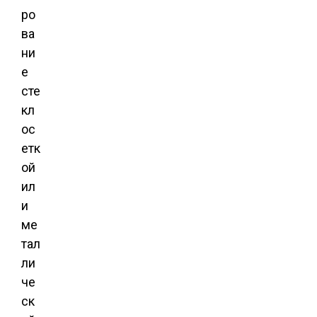
ро
ва
ни
е
сте
кл
ос
етк
ой
ил
и
ме
тал
ли
че
ск