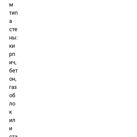
м
тип
а
сте
ны:
ки
рп
ич,
бет
он,
газ
об
ло
к
ил
и
ста