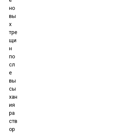
но
вы
х
тре
щи
н
по
сл
е
вы
сы
хан
ия
ра
ств
ор